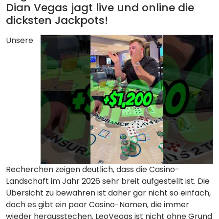
Dian Vegas jagt live und online die
dicksten Jackpots!
Unsere
Recherchen zeigen deutlich, dass die Casino-
Landschaft im Jahr 2026 sehr breit aufgestellt ist. Die
Übersicht zu bewahren ist daher gar nicht so einfach,
doch es gibt ein paar Casino-Namen, die immer
wieder herausstechen. LeoVegas ist nicht ohne Grund