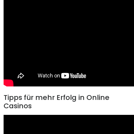
Tipps für mehr Erfolg in Online
Casinos