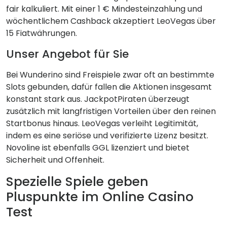
fair kalkuliert. Mit einer 1 € Mindesteinzahlung und
wöchentlichem Cashback akzeptiert LeoVegas über
15 Fiatwährungen.
Unser Angebot für Sie
Bei Wunderino sind Freispiele zwar oft an bestimmte
Slots gebunden, dafür fallen die Aktionen insgesamt
konstant stark aus. JackpotPiraten überzeugt
zusätzlich mit langfristigen Vorteilen über den reinen
Startbonus hinaus. LeoVegas verleiht Legitimität,
indem es eine seriöse und verifizierte Lizenz besitzt.
Novoline ist ebenfalls GGL lizenziert und bietet
Sicherheit und Offenheit.
Spezielle Spiele geben
Pluspunkte im Online Casino
Test