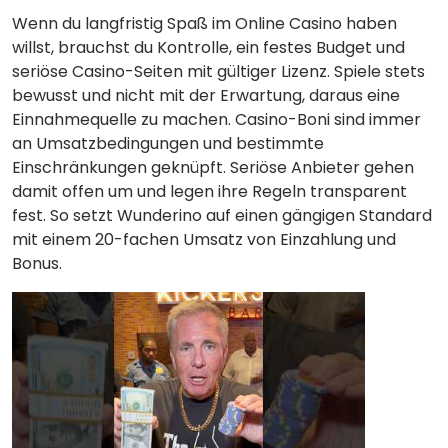
Wenn du langfristig Spaß im Online Casino haben
willst, brauchst du Kontrolle, ein festes Budget und
seriöse Casino-Seiten mit gültiger Lizenz. Spiele stets
bewusst und nicht mit der Erwartung, daraus eine
Einnahmequelle zu machen. Casino-Boni sind immer
an Umsatzbedingungen und bestimmte
Einschränkungen geknüpft. Seriöse Anbieter gehen
damit offen um und legen ihre Regeln transparent
fest. So setzt Wunderino auf einen gängigen Standard
mit einem 20-fachen Umsatz von Einzahlung und
Bonus.