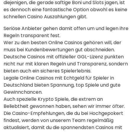
diejenigen, die gerade saftige Boni und Slots jagen, ist
es dennoch eine fantastische Option obwohl es keine
schnellen Casino Auszahlungen gibt.
Seriöse Anbieter gehen damit offen um und legen ihre
Regeln transparent fest.
Wer zu den besten Online Casinos gehören will, der
muss bei Kundenbewertungen gut abschneiden.
Deutsche Casinos mit offizieller GGL-Lizenz punkten
nicht nur mit klaren Regeln und Transparenz, sondern
bieten auch ein sicheres Spielerlebnis.
Legale Online Casinos mit Echtgeld für Spieler in
Deutschland bieten Spannung, top Spiele und gute
Gewinnchancen.
Auch spezielle Krypto Spiele, die extrem an
Beliebtheit gewonnen haben, sehen wir immer öfter.
Die Casino-Empfehlungen, die du bei Hochgepokert
findest, werden von unserem Team regelmäßig
aktualisiert, damit du die spannendsten Casinos mit