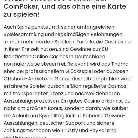
CoinPoker, und das ohne eine Karte
zu spielen!
Auch Spinz punktet mit seiner umfangreichen
Spielesammlung und regelmäßigen Belohnungen
immer mehr bei den Spielern. Für alle, die Casinos nur
in ihrer Freizeit nutzen, sind Gewinne aus EU-
lizenzierten Online Casinos in Deutschland
normalerweise steuerfrei. Relevant wird das Thema
eher bei professionellem Glücksspiel oder dubiosen
Offshore-Anbietern. Genau deshalb empfehlen viele
erfahrene Spieler ausschließlich regulierte Casinos
mit transparenter Lizenz und nachvollziehbaren
Auszahlungsprozessen. Ein gutes Casino erkennst du
nicht am größten Bonus, sondern daran, wie sauber
die Abläufe im Spielalltag laufen. Schnelle Gewinn-
Auszahlungen, deutscher Support und sichere
Zahlungsmethoden wie Trustly und PayPal sind
deutlich wichtiger.