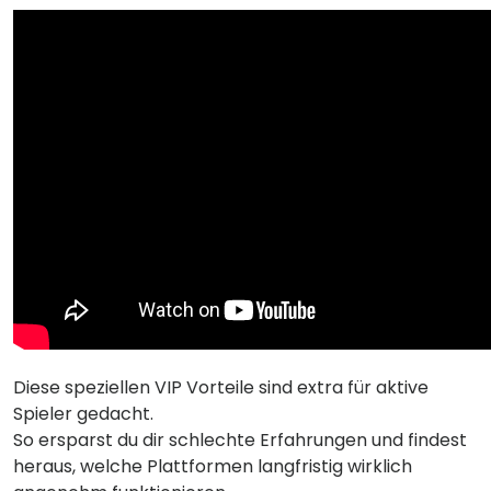
Diese speziellen VIP Vorteile sind extra für aktive
Spieler gedacht.
So ersparst du dir schlechte Erfahrungen und findest
heraus, welche Plattformen langfristig wirklich