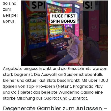
So sind
zum
Beispiel
Bonus
Angebote eingeschränkt und die Einsatzlimits werden
stark begrenzt. Die Auswahl an Spielen ist ebenfalls
kleiner und aktuell auf Slots beschränkt. Mit über 1.000
Spielen von Top-Providern (NetEnt, Pragmatic Play
und Co.) bietet das beliebte Wunderino Casino eine
starke Mischung aus Qualität und Quantität.
Degenerate Gambler zum Anfassen –