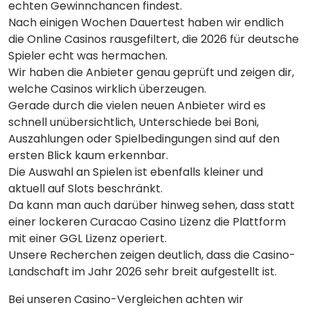
echten Gewinnchancen findest.
Nach einigen Wochen Dauertest haben wir endlich
die Online Casinos rausgefiltert, die 2026 für deutsche
Spieler echt was hermachen.
Wir haben die Anbieter genau geprüft und zeigen dir,
welche Casinos wirklich überzeugen.
Gerade durch die vielen neuen Anbieter wird es
schnell unübersichtlich, Unterschiede bei Boni,
Auszahlungen oder Spielbedingungen sind auf den
ersten Blick kaum erkennbar.
Die Auswahl an Spielen ist ebenfalls kleiner und
aktuell auf Slots beschränkt.
Da kann man auch darüber hinweg sehen, dass statt
einer lockeren Curacao Casino Lizenz die Plattform
mit einer GGL Lizenz operiert.
Unsere Recherchen zeigen deutlich, dass die Casino-
Landschaft im Jahr 2026 sehr breit aufgestellt ist.
Bei unseren Casino-Vergleichen achten wir