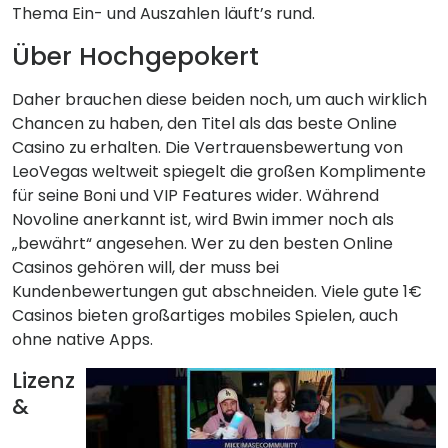
Thema Ein- und Auszahlen läuft’s rund.
Über Hochgepokert
Daher brauchen diese beiden noch, um auch wirklich
Chancen zu haben, den Titel als das beste Online
Casino zu erhalten. Die Vertrauensbewertung von
LeoVegas weltweit spiegelt die großen Komplimente
für seine Boni und VIP Features wider. Während
Novoline anerkannt ist, wird Bwin immer noch als
„bewährt“ angesehen. Wer zu den besten Online
Casinos gehören will, der muss bei
Kundenbewertungen gut abschneiden. Viele gute 1€
Casinos bieten großartiges mobiles Spielen, auch
ohne native Apps.
Lizenz
&