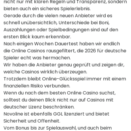
nicht nur mit klaren Regeln und Transparenz, sondern
bieten auch ein sicheres Spielerlebnis.
Gerade durch die vielen neuen Anbieter wird es
schnell unübersichtlich, Unterschiede bei Boni,
Auszahlungen oder Spielbedingungen sind auf den
ersten Blick kaum erkennbar.
Nach einigen Wochen Dauertest haben wir endlich
die Online Casinos rausgefiltert, die 2026 für deutsche
Spieler echt was hermachen.
Wir haben die Anbieter genau geprüft und zeigen dir,
welche Casinos wirklich überzeugen.
Trotzdem bleibt Online-Glücksspiel immer mit einem
finanziellen Risiko verbunden.
Wenn du nach dem besten Online Casino suchst,
solltest du deinen Blick nicht nur auf Casinos mit
deutscher Lizenz beschränken.
Novoline ist ebenfalls GGL lizenziert und bietet
Sicherheit und Offenheit.
Vom Bonus bis zur Spielauswahl, und auch beim