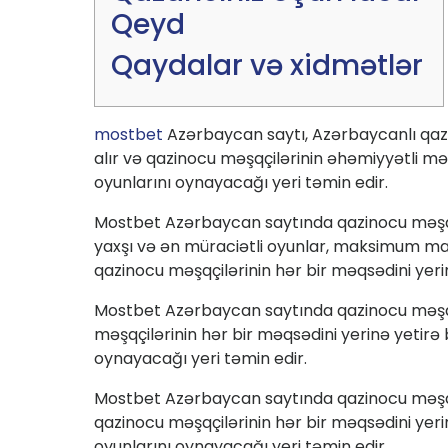
Qeyd
Qaydalar və xidmətlər
mostbet
Azərbaycan saytı, Azərbaycanlı qaz
alır və qazinocu məşqçilərinin əhəmiyyətli mə
oyunlarını oynayacağı yeri təmin edir.
Mostbet Azərbaycan saytında qazinocu məşqç
yaxşı və ən müraciətli oyunlar, maksimum mal
qazinocu məşqçilərinin hər bir məqsədini yerin
Mostbet Azərbaycan saytında qazinocu məşqçi
məşqçilərinin hər bir məqsədini yerinə yetir
oynayacağı yeri təmin edir.
Mostbet Azərbaycan saytında qazinocu məşqç
qazinocu məşqçilərinin hər bir məqsədini yer
oyunlarını oynayacağı yeri təmin edir.