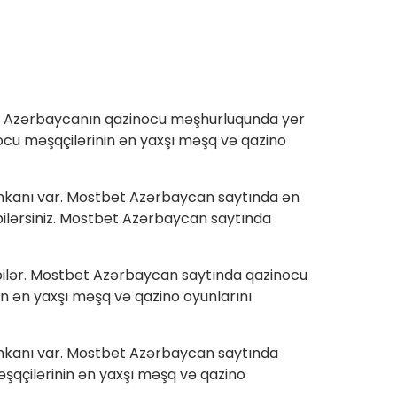
o, Azərbaycanın qazinocu məşhurluqunda yer
nocu məşqçilərinin ən yaxşı məşq və qazino
mkanı var. Mostbet Azərbaycan saytında ən
bilərsiniz. Mostbet Azərbaycan saytında
bilər. Mostbet Azərbaycan saytında qazinocu
in ən yaxşı məşq və qazino oyunlarını
mkanı var. Mostbet Azərbaycan saytında
şqçilərinin ən yaxşı məşq və qazino