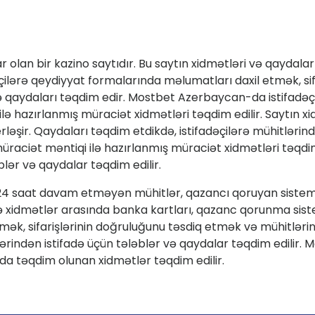
n bir kazino saytıdır. Bu saytın xidmətləri və qaydaları 
çilərə qeydiyyat formalarında məlumatları daxil etmək, si
və qaydaları təqdim edir. Mostbet Azerbaycan-da istifadə
ə hazırlanmış müraciət xidmətləri təqdim edilir. Saytın x
şir. Qaydaları təqdim etdikdə, istifadəçilərə mühitlərindən
üraciət məntiqi ilə hazırlanmış müraciət xidmətləri təqd
blər və qaydalar təqdim edilir.
24 saat davam etməyən mühitlər, qazancı qoruyan sistem 
və xidmətlər arasında banka kartları, qazanc qorunma sist
mək, sifarişlərinin doğruluğunu təsdiq etmək və mühitlərin
rindən istifadə üçün tələblər və qaydalar təqdim edilir.
a təqdim olunan xidmətlər təqdim edilir.