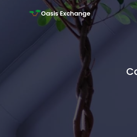
Skip to content
Oasis Exchange
Main Navigation
C