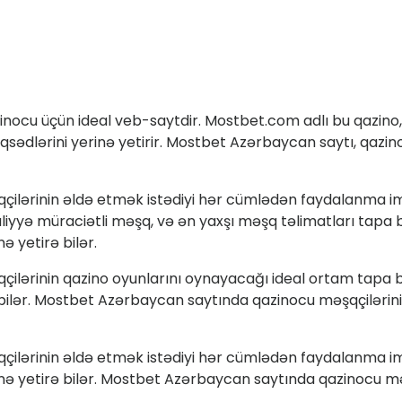
inocu üçün ideal veb-saytdir. Mostbet.com adlı bu qazin
qsədlərini yerinə yetirir. Mostbet Azərbaycan saytı, qazi
ilərinin əldə etmək istədiyi hər cümlədən faydalanma i
iyyə müraciətli məşq, və ən yaxşı məşq təlimatları tapa 
ə yetirə bilər.
lərinin qazino oyunlarını oynayacağı ideal ortam tapa 
ə bilər. Mostbet Azərbaycan saytında qazinocu məşqçilərin
ilərinin əldə etmək istədiyi hər cümlədən faydalanma i
inə yetirə bilər. Mostbet Azərbaycan saytında qazinocu mə