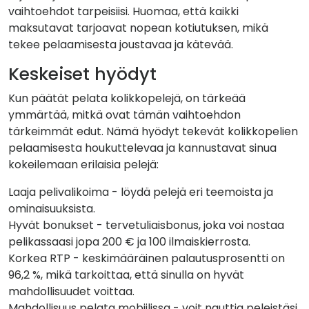
vaihtoehdot tarpeisiisi. Huomaa, että kaikki
maksutavat tarjoavat nopean kotiutuksen, mikä
tekee pelaamisesta joustavaa ja kätevää.
Keskeiset hyödyt
Kun päätät pelata kolikkopelejä, on tärkeää
ymmärtää, mitkä ovat tämän vaihtoehdon
tärkeimmät edut. Nämä hyödyt tekevät kolikkopelien
pelaamisesta houkuttelevaa ja kannustavat sinua
kokeilemaan erilaisia pelejä:
Laaja pelivalikoima - löydä pelejä eri teemoista ja
ominaisuuksista.
Hyvät bonukset - tervetuliaisbonus, joka voi nostaa
pelikassaasi jopa 200 € ja 100 ilmaiskierrosta.
Korkea RTP - keskimääräinen palautusprosentti on
96,2 %, mikä tarkoittaa, että sinulla on hyvät
mahdollisuudet voittaa.
Mahdollisuus pelata mobiilissa - voit nauttia peleistäsi