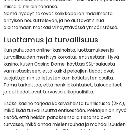
missä ja milloin tahansa.
Nämä hyödyt tekevät kolikkopelien maailmasta
erityisen houkuttelevan, ja ne auttavat sinua
aloittamaan matkasi viihdyttävässä ympäristössä.
Luottamus ja turvallisuus
Kun puhutaan online-kasinoista, luottamuksen ja
turvallisuuden merkitys korostuu entisestään. Hyvä
kasino, kuten Casino Dome, käyttää SSL-salausta
varmistaakseen, että kaikki pelaajien tiedot ovat
suojattuja niin talletusten kuin kotiutusten osalta.
Tämä tarkoittaa, että henkilökohtaiset, taloudelliset
ja pelitiedot ovat turvassa ulkopuolisilta.
Lisäksi kasino tarjoaa kaksivaiheista tunnistusta (2FA),
mikä lisää turvallisuutta entisestään. Pelaajien on hyvä
tietää, että heidän panoksensa ja tietonsa ovat
turvassa, mikä antaa mielenrauhaa ja mahdollisuuden