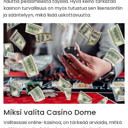
nauttia pelaamisesta täysillä. Hyvä keino tarkistaa
kasinon turvallisuus on myös tutustua sen lisensointiin
ja sääntelyyn, mikä lisää uskottavuutta.
Miksi valita Casino Dome
Valitessasi online-kasinoa, on tärkeää arvioida, mitkä