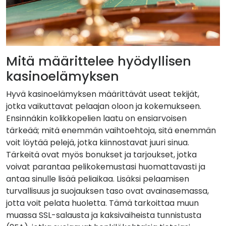
Mitä määrittelee hyödyllisen
kasinoelämyksen
Hyvä kasinoelämyksen määrittävät useat tekijät,
jotka vaikuttavat pelaajan oloon ja kokemukseen.
Ensinnäkin kolikkopelien laatu on ensiarvoisen
tärkeää; mitä enemmän vaihtoehtoja, sitä enemmän
voit löytää pelejä, jotka kiinnostavat juuri sinua.
Tärkeitä ovat myös bonukset ja tarjoukset, jotka
voivat parantaa pelikokemustasi huomattavasti ja
antaa sinulle lisää peliaikaa. Lisäksi pelaamisen
turvallisuus ja suojauksen taso ovat avainasemassa,
jotta voit pelata huoletta. Tämä tarkoittaa muun
muassa SSL-salausta ja kaksivaiheista tunnistusta