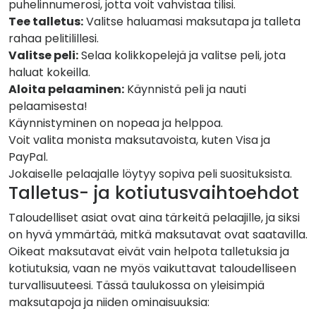
puhelinnumerosi, jotta voit vahvistaa tilisi.
Tee talletus:
Valitse haluamasi maksutapa ja talleta
rahaa pelitilillesi.
Valitse peli:
Selaa kolikkopelejä ja valitse peli, jota
haluat kokeilla.
Aloita pelaaminen:
Käynnistä peli ja nauti
pelaamisesta!
Käynnistyminen on nopeaa ja helppoa.
Voit valita monista maksutavoista, kuten Visa ja
PayPal.
Jokaiselle pelaajalle löytyy sopiva peli suosituksista.
Talletus- ja kotiutusvaihtoehdot
Taloudelliset asiat ovat aina tärkeitä pelaajille, ja siksi
on hyvä ymmärtää, mitkä maksutavat ovat saatavilla.
Oikeat maksutavat eivät vain helpota talletuksia ja
kotiutuksia, vaan ne myös vaikuttavat taloudelliseen
turvallisuuteesi. Tässä taulukossa on yleisimpiä
maksutapoja ja niiden ominaisuuksia: