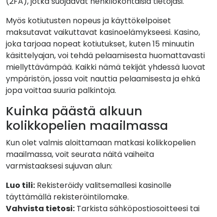
(2FA), jotka suojaavat henkilökohtaisia tietojasi.
Myös kotiutusten nopeus ja käyttökelpoiset
maksutavat vaikuttavat kasinoelämykseesi. Kasino,
joka tarjoaa nopeat kotiutukset, kuten 15 minuutin
käsittelyajan, voi tehdä pelaamisesta huomattavasti
miellyttävämpää. Kaikki nämä tekijät yhdessä luovat
ympäristön, jossa voit nauttia pelaamisesta ja ehkä
jopa voittaa suuria palkintoja.
Kuinka päästä alkuun
kolikkopelien maailmassa
Kun olet valmis aloittamaan matkasi kolikkopelien
maailmassa, voit seurata näitä vaiheita
varmistaaksesi sujuvan alun:
Luo tili:
Rekisteröidy valitsemallesi kasinolle
täyttämällä rekisteröintilomake.
Vahvista tietosi:
Tarkista sähköpostiosoitteesi tai