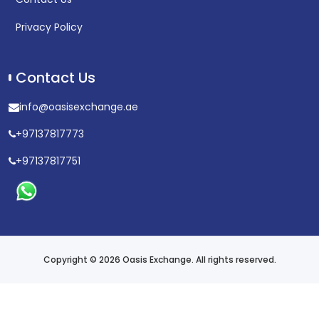
Privacy Policy
Contact Us
info@oasisexchange.ae
+97137817773
+97137817751
Copyright © 2026 Oasis Exchange. All rights reserved.