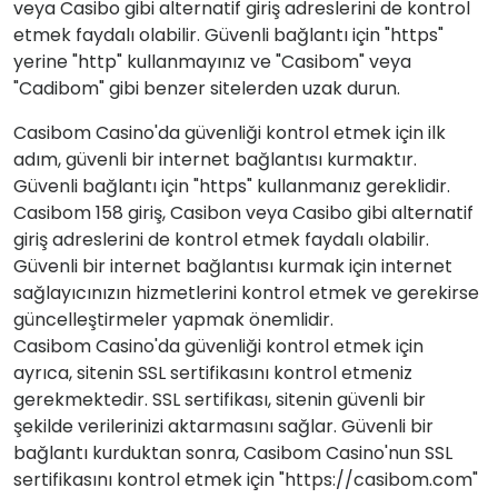
veya Casibo gibi alternatif giriş adreslerini de kontrol
etmek faydalı olabilir. Güvenli bağlantı için "https"
yerine "http" kullanmayınız ve "Casibom" veya
"Cadibom" gibi benzer sitelerden uzak durun.
Casibom Casino'da güvenliği kontrol etmek için ilk
adım, güvenli bir internet bağlantısı kurmaktır.
Güvenli bağlantı için "https" kullanmanız gereklidir.
Casibom 158 giriş, Casibon veya Casibo gibi alternatif
giriş adreslerini de kontrol etmek faydalı olabilir.
Güvenli bir internet bağlantısı kurmak için internet
sağlayıcınızın hizmetlerini kontrol etmek ve gerekirse
güncelleştirmeler yapmak önemlidir.
Casibom Casino'da güvenliği kontrol etmek için
ayrıca, sitenin SSL sertifikasını kontrol etmeniz
gerekmektedir. SSL sertifikası, sitenin güvenli bir
şekilde verilerinizi aktarmasını sağlar. Güvenli bir
bağlantı kurduktan sonra, Casibom Casino'nun SSL
sertifikasını kontrol etmek için "https://casibom.com"