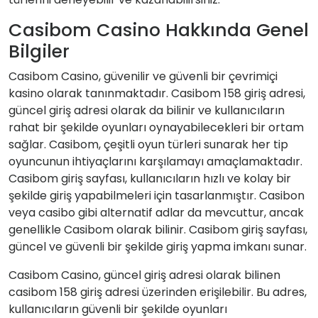
Casibom Casino Hakkında Genel
Bilgiler
Casibom Casino, güvenilir ve güvenli bir çevrimiçi
kasino olarak tanınmaktadır. Casibom 158 giriş adresi,
güncel giriş adresi olarak da bilinir ve kullanıcıların
rahat bir şekilde oyunları oynayabilecekleri bir ortam
sağlar. Casibom, çeşitli oyun türleri sunarak her tip
oyuncunun ihtiyaçlarını karşılamayı amaçlamaktadır.
Casibom giriş sayfası, kullanıcıların hızlı ve kolay bir
şekilde giriş yapabilmeleri için tasarlanmıştır. Casibon
veya casibo gibi alternatif adlar da mevcuttur, ancak
genellikle Casibom olarak bilinir. Casibom giriş sayfası,
güncel ve güvenli bir şekilde giriş yapma imkanı sunar.
Casibom Casino, güncel giriş adresi olarak bilinen
casibom 158 giriş adresi üzerinden erişilebilir. Bu adres,
kullanıcıların güvenli bir şekilde oyunları