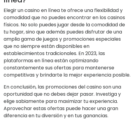
Elegir un casino en línea te ofrece una flexibilidad y
comodidad que no puedes encontrar en los casinos
físicos. No solo puedes jugar desde la comodidad de
tu hogar, sino que además puedes disfrutar de una
amplia gama de juegos y promociones especiales
que no siempre están disponibles en
establecimientos tradicionales. En 2023, las
plataformas en línea están optimizando
constantemente sus ofertas para mantenerse
competitivas y brindarte la mejor experiencia posible.
En conclusión, las promociones del casino son una
oportunidad que no debes dejar pasar. Investiga y
elige sabiamente para maximizar tu experiencia.
Aprovechar estas ofertas puede hacer una gran
diferencia en tu diversión y en tus ganancias.