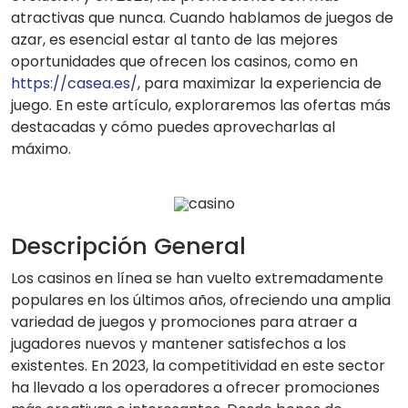
atractivas que nunca. Cuando hablamos de juegos de
azar, es esencial estar al tanto de las mejores
oportunidades que ofrecen los casinos, como en
https://casea.es/
, para maximizar la experiencia de
juego. En este artículo, exploraremos las ofertas más
destacadas y cómo puedes aprovecharlas al
máximo.
Descripción General
Los casinos en línea se han vuelto extremadamente
populares en los últimos años, ofreciendo una amplia
variedad de juegos y promociones para atraer a
jugadores nuevos y mantener satisfechos a los
existentes. En 2023, la competitividad en este sector
ha llevado a los operadores a ofrecer promociones