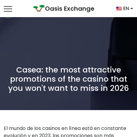
Skip to content
Oasis Exchange
EN
Main Navigation
Casea: the most attractive
promotions of the casino that
you won't want to miss in 2026
El mundo de los casinos en línea está en constante
evolución y en 2023, las promociones son más