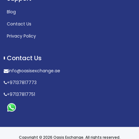
Blog
Contact Us
Privacy Policy
Contact Us
info@oasisexchange.ae
+97137817773
+97137817751
Copyright © 2026 Oasis Exchange. All rights reserved.