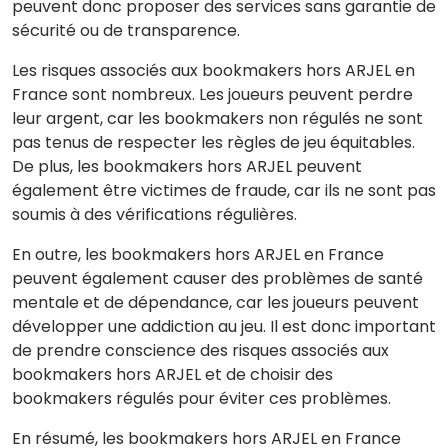
peuvent donc proposer des services sans garantie de
sécurité ou de transparence.
Les risques associés aux bookmakers hors ARJEL en
France sont nombreux. Les joueurs peuvent perdre
leur argent, car les bookmakers non régulés ne sont
pas tenus de respecter les règles de jeu équitables.
De plus, les bookmakers hors ARJEL peuvent
également être victimes de fraude, car ils ne sont pas
soumis à des vérifications régulières.
En outre, les bookmakers hors ARJEL en France
peuvent également causer des problèmes de santé
mentale et de dépendance, car les joueurs peuvent
développer une addiction au jeu. Il est donc important
de prendre conscience des risques associés aux
bookmakers hors ARJEL et de choisir des
bookmakers régulés pour éviter ces problèmes.
En résumé, les bookmakers hors ARJEL en France