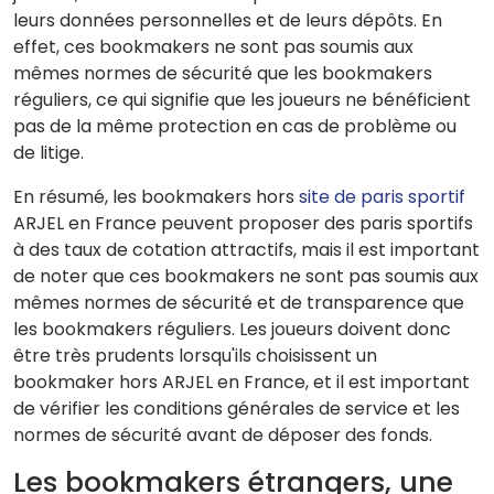
leurs données personnelles et de leurs dépôts. En
effet, ces bookmakers ne sont pas soumis aux
mêmes normes de sécurité que les bookmakers
réguliers, ce qui signifie que les joueurs ne bénéficient
pas de la même protection en cas de problème ou
de litige.
En résumé, les bookmakers hors
site de paris sportif
ARJEL en France peuvent proposer des paris sportifs
à des taux de cotation attractifs, mais il est important
de noter que ces bookmakers ne sont pas soumis aux
mêmes normes de sécurité et de transparence que
les bookmakers réguliers. Les joueurs doivent donc
être très prudents lorsqu'ils choisissent un
bookmaker hors ARJEL en France, et il est important
de vérifier les conditions générales de service et les
normes de sécurité avant de déposer des fonds.
Les bookmakers étrangers, une