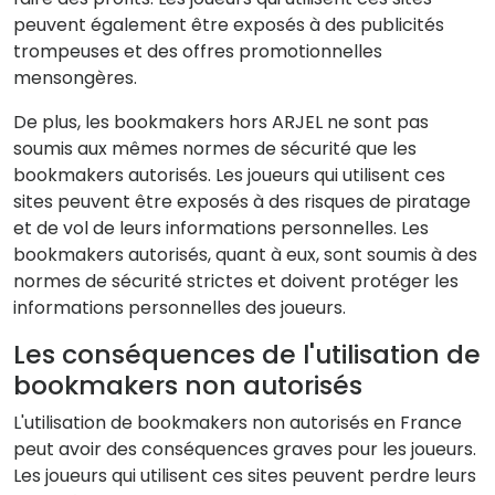
peuvent également être exposés à des publicités
trompeuses et des offres promotionnelles
mensongères.
De plus, les bookmakers hors ARJEL ne sont pas
soumis aux mêmes normes de sécurité que les
bookmakers autorisés. Les joueurs qui utilisent ces
sites peuvent être exposés à des risques de piratage
et de vol de leurs informations personnelles. Les
bookmakers autorisés, quant à eux, sont soumis à des
normes de sécurité strictes et doivent protéger les
informations personnelles des joueurs.
Les conséquences de l'utilisation de
bookmakers non autorisés
L'utilisation de bookmakers non autorisés en France
peut avoir des conséquences graves pour les joueurs.
Les joueurs qui utilisent ces sites peuvent perdre leurs