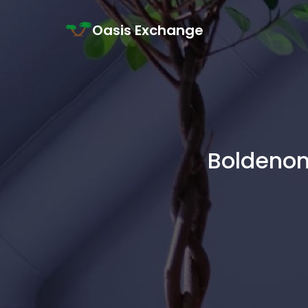
Skip to content
Oasis Exchange
Main Navigation
Boldenon