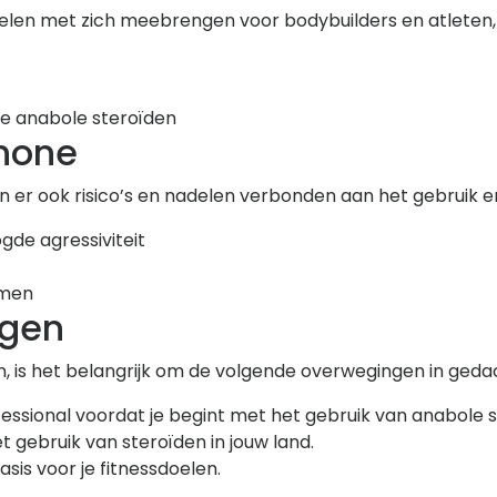
elen met zich meebrengen voor bodybuilders en atleten
re anabole steroïden
none
n er ook risico’s en nadelen verbonden aan het gebruik er
gde agressiviteit
emen
ngen
n, is het belangrijk om de volgende overwegingen in ged
fessional voordat je begint met het gebruik van anabole 
gebruik van steroïden in jouw land.
sis voor je fitnessdoelen.