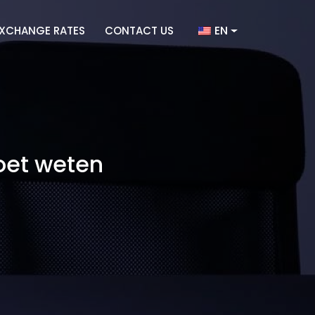
EN
XCHANGE RATES
CONTACT US
oet weten