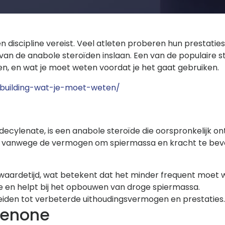
 en discipline vereist. Veel atleten proberen hun prestat
van de anabole steroïden inslaan. Een van de populaire stof
, en wat je moet weten voordat je het gaat gebruiken.
ybuilding-wat-je-moet-weten/
cylenate, is een anabole steroïde die oorspronkelijk on
rs vanwege de vermogen om spiermassa en kracht te bev
fwaardetijd, wat betekent dat het minder frequent moet
e en helpt bij het opbouwen van droge spiermassa.
eiden tot verbeterde uithoudingsvermogen en prestaties.
denone