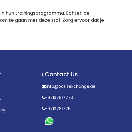
g in hun trainingsprogramma. Echter, de
 om te gaan met deze stof. Zorg ervoor dat je
t
Contact Us
info@oasisexchange.ae
+97137817773
s
+97137817751
icy