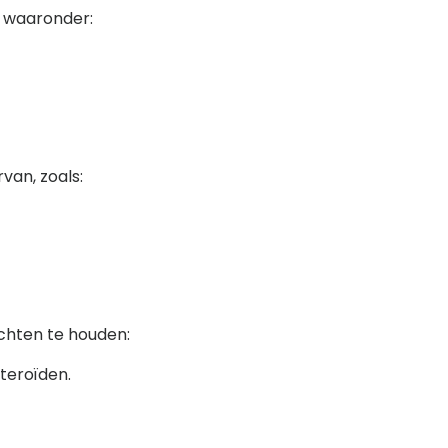
, waaronder:
van, zoals:
achten te houden:
steroïden.