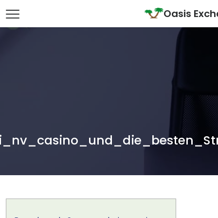
Skip to content
Oasis Exc
Main Navigation
_nv_casino_und_die_besten_St