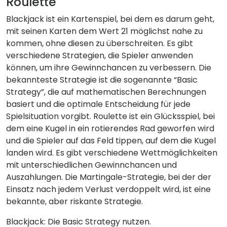
Roulette
Blackjack ist ein Kartenspiel, bei dem es darum geht,
mit seinen Karten dem Wert 21 möglichst nahe zu
kommen, ohne diesen zu überschreiten. Es gibt
verschiedene Strategien, die Spieler anwenden
können, um ihre Gewinnchancen zu verbessern. Die
bekannteste Strategie ist die sogenannte “Basic
Strategy”, die auf mathematischen Berechnungen
basiert und die optimale Entscheidung für jede
Spielsituation vorgibt. Roulette ist ein Glücksspiel, bei
dem eine Kugel in ein rotierendes Rad geworfen wird
und die Spieler auf das Feld tippen, auf dem die Kugel
landen wird. Es gibt verschiedene Wettmöglichkeiten
mit unterschiedlichen Gewinnchancen und
Auszahlungen. Die Martingale-Strategie, bei der der
Einsatz nach jedem Verlust verdoppelt wird, ist eine
bekannte, aber riskante Strategie.
Blackjack: Die Basic Strategy nutzen.