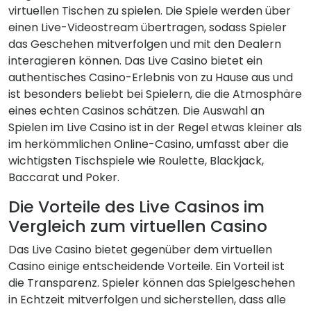
virtuellen Tischen zu spielen. Die Spiele werden über
einen Live-Videostream übertragen, sodass Spieler
das Geschehen mitverfolgen und mit den Dealern
interagieren können. Das Live Casino bietet ein
authentisches Casino-Erlebnis von zu Hause aus und
ist besonders beliebt bei Spielern, die die Atmosphäre
eines echten Casinos schätzen. Die Auswahl an
Spielen im Live Casino ist in der Regel etwas kleiner als
im herkömmlichen Online-Casino, umfasst aber die
wichtigsten Tischspiele wie Roulette, Blackjack,
Baccarat und Poker.
Die Vorteile des Live Casinos im
Vergleich zum virtuellen Casino
Das Live Casino bietet gegenüber dem virtuellen
Casino einige entscheidende Vorteile. Ein Vorteil ist
die Transparenz. Spieler können das Spielgeschehen
in Echtzeit mitverfolgen und sicherstellen, dass alle