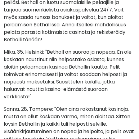
peliäsi. Bethall on luotu suomalaisille pelaajille ja
tarjoaa suomenkielistä asiakaspalvelua 24/7. Voit
myös saada runsas bonukset ja voitot, kun aloitat
pelaamisen Bethall:ssa. Anna itsellesi mahdollisuus
pelata parasta kotimaista casinota ja rekisteröidy
Bethalli tänään!
Mika, 35, Helsinki: "Bethall on suoraa ja nopeaa. En ole
koskaan nauttinut niin helpostako asiasta, kunnes
aloitin pelaamaan kasinoa Bethallin kautta. Pelit
toimivat erinomaisesti ja voitot saadaan helposti ja
nopeasti maksetuksi. Suosittelen kaikille, jotka
haluavat nauttia kasino-elämästä suoraan
verkkosta!"
Sanna, 28, Tampere: "Olen aina rakastanut kasinoja,
mutta en ollut koskaan varma, miten aloittaa. Sitten
löysin Bethallin ja kaikki tuli helposti selville.
Sisäänkirjautuminen on nopea ja helpoita, ja pelit ovat
erittäin hauskoja. Voittojen maksaminen onkin