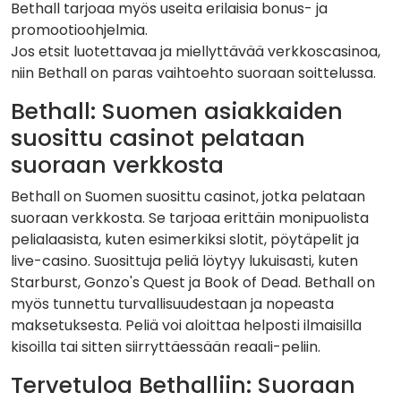
Bethall tarjoaa myös useita erilaisia bonus- ja
promootioohjelmia.
Jos etsit luotettavaa ja miellyttävää verkkoscasinoa,
niin Bethall on paras vaihtoehto suoraan soittelussa.
Bethall: Suomen asiakkaiden
suosittu casinot pelataan
suoraan verkkosta
Bethall on Suomen suosittu casinot, jotka pelataan
suoraan verkkosta. Se tarjoaa erittäin monipuolista
pelialaasista, kuten esimerkiksi slotit, pöytäpelit ja
live-casino. Suosittuja peliä löytyy lukuisasti, kuten
Starburst, Gonzo's Quest ja Book of Dead. Bethall on
myös tunnettu turvallisuudestaan ja nopeasta
maksetuksesta. Peliä voi aloittaa helposti ilmaisilla
kisoilla tai sitten siirryttäessään reaali-peliin.
Tervetuloa Bethalliin: Suoraan