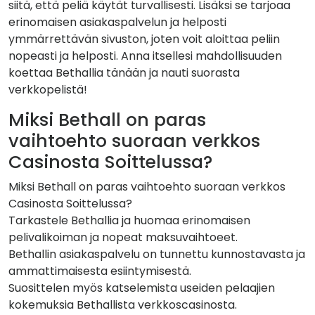
siitä, että peliä käytät turvallisesti. Lisäksi se tarjoaa
erinomaisen asiakaspalvelun ja helposti
ymmärrettävän sivuston, joten voit aloittaa peliin
nopeasti ja helposti. Anna itsellesi mahdollisuuden
koettaa Bethallia tänään ja nauti suorasta
verkkopelistä!
Miksi Bethall on paras
vaihtoehto suoraan verkkos
Casinosta Soittelussa?
Miksi Bethall on paras vaihtoehto suoraan verkkos
Casinosta Soittelussa?
Tarkastele Bethallia ja huomaa erinomaisen
pelivalikoiman ja nopeat maksuvaihtoeet.
Bethallin asiakaspalvelu on tunnettu kunnostavasta ja
ammattimaisesta esiintymisestä.
Suosittelen myös katselemista useiden pelaajien
kokemuksia Bethallista verkkoscasinosta.