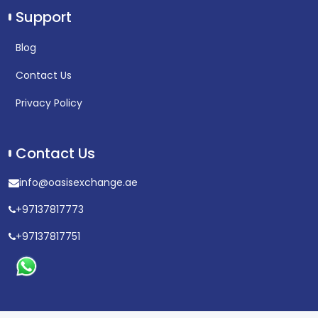
Support
Blog
Contact Us
Privacy Policy
Contact Us
info@oasisexchange.ae
+97137817773
+97137817751