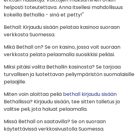
helposti toteutettava. Anna itsellesi mahdollisuus
kokeilla Bethallia - sinä et petty!"
Bethall: Kirjaudu sisään pelataa kasinoa suoraan
verkkosta Suomessa.
Mikä Bethall on? Se on kasino, jossa voit suoraan
verkkosta pelata pelaamalla suosikkisi peliäsi.
Miksi pitäisi valita Bethallin kasinosta? Se tarjoaa
turvallisen ja luotettavan peliympäristön suomalaisille
pelaajille.
Miten voin aloittaa peliä
bethall kirjaudu sisään
Bethallissa? Kirjaudu sisään, tee sitten talletus ja
valitse peli, jota haluat pelaamalla.
Missä Bethall on saatavilla? Se on suoraan
käytettävissä verkkosivustolla Suomessa.