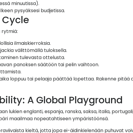
dessä minuutissa).
älkeen pysyäksesi budjetissa.
y Cycle
 rytmiä:
ollisia ilmaiskierroksia.
jackia välittömällä tuloksella.
aminen tulevasta ottelusta.
raavan panoksen säätöön tai pelin vaihtoon.
ttamista.
ika loppuu tai pelaaja päättää lopettaa. Rakenne pitää ad
ility: A Global Playground
kien englanti, espanja, ranska, saksa, italia, portugali, un
ympäri maailmaa nopeatahtiseen ympäristöönsä.
raviivaista kieltä, jotta jopa ei-äidinkielenään puhuvat voi