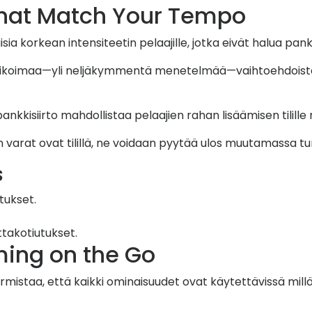
hat Match Your Tempo
ia korkean intensiteetin pelaajille, jotka eivät halua pank
ikoimaa—yli neljäkymmentä menetelmää—vaihtoehdoista pe
 pankkisiirto mahdollistaa pelaajien rahan lisäämisen tilil
n varat ovat tilillä, ne voidaan pyytää ulos muutamassa tu
s
tukset.
takotiutukset.
ming on the Go
rmistaa, että kaikki ominaisuudet ovat käytettävissä millä