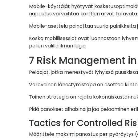
Mobile-käyttäjät hyötyvät kosketusoptimoiduis
napautus voi vaihtaa korttien arvot tai avata
Mobile-asettelu painottaa suuria painikkeita 
Koska mobiilisessiot ovat luonnostaan lyhyem
pelien välillä ilman lagia.
7 Risk Management in 
Pelaajat, jotka menestyvät lyhyissä puuskissa,
Varovainen lähestymistapa on asettaa kiinteä
Toinen strategia on rajata kokonaiskustannuks
Pidä panokset alhaisina ja jaa pelaaminen erillis
Tactics for Controlled Ris
Määrittele maksimipanostus per pyöräytys (e