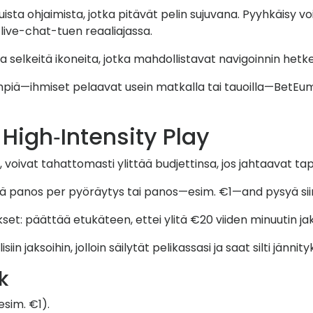
ta ohjaimista, jotka pitävät pelin sujuvana. Pyyhkäisy voi
 live-chat-tuen reaaliajassa.
ja selkeitä ikoneita, jotka mahdollistavat navigoinnin het
piä—ihmiset pelaavat usein matkalla tai tauoilla—BetEumi
High‑Intensity Play
 voivat tahattomasti ylittää budjettinsa, jos jahtaavat tap
 panos per pyöräytys tai panos—esim. €1—and pysyä siinä 
et: päättää etukäteen, ettei ylitä €20 viiden minuutin ja
iin jaksoihin, jolloin säilytät pelikassasi ja saat silti jänn
k
sim. €1).