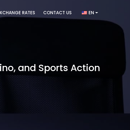
EN
XCHANGE RATES
CONTACT US
sino, and Sports Action