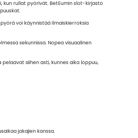
i, kun rullat pyörivät. BetEumin slot-kirjasto
npuuskat.
pyörä voi käynnistää ilmaiskierroksia
 kolmessa sekunnissa. Nopea visuaalinen
a pelaavat siihen asti, kunnes aika loppuu,
saikaa jakajien kanssa.