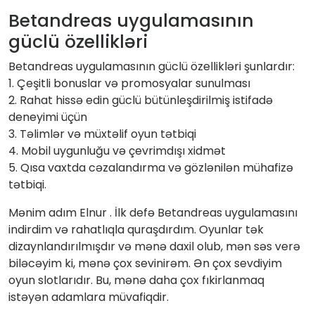
Betandreas uygulamasının
güclü özellikləri
Betandreas uygulamasının güclü özellikləri şunlardır:
1. Çeşitli bonuslar və promosyalar sunulması
2. Rahat hissə edin güclü bütünleşdirilmiş istifadə
deneyimi üçün
3. Təlimlər və müxtəlif oyun tətbiqi
4. Mobil uygunluğu və çevrimdışı xidmət
5. Qısa vaxtda cəzalandırma və gözlənilən mühafizə
tətbiqi.
Mənim adım Elnur . İlk defə Betandreas uygulamasını
indirdim və rahatlıqla quraşdırdım. Oyunlar tək
dizaynlandırılmışdır və mənə daxil olub, mən səs verə
biləcəyim ki, mənə çox sevinirəm. Ən çox sevdiyim
oyun slotlarıdır. Bu, mənə daha çox fıkirlanmaq
istəyən adamlara müvafiqdir.