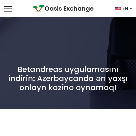
Skip to content
Oasis Exchange
EN
Main Navigation
Betandreas uygulamasını
indirin: Azerbaycanda ən yaxşı
onlayn kazino oynamaq!