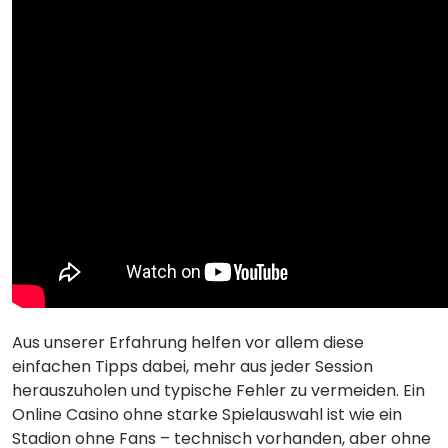
Aus unserer Erfahrung helfen vor allem diese
einfachen Tipps dabei, mehr aus jeder Session
herauszuholen und typische Fehler zu vermeiden. Ein
Online Casino ohne starke Spielauswahl ist wie ein
Stadion ohne Fans – technisch vorhanden, aber ohne