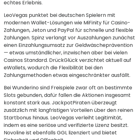
echtes Erlebnis.
LeoVegas punktet bei deutschen Spielern mit
modernen Wallet-Lösungen wie MiFinity für Casino-
Zahlungen, Jeton und PayPal für schnelle und flexible
Zahlungen. Spinz verlangt vor Auszahlungen zunächst
einen Einzahlungsumsatz zur Geldwäscheprävention
— etwas umständlicher, inzwischen aber bei vielen
Casinos Standard. DrückGlück verzichtet aktuell auf
eWallets, wodurch die Flexibilität bei den
Zahlungsmethoden etwas eingeschränkter ausfällt.
Bei Wunderino sind Freispiele zwar oft an bestimmte
Slots gebunden, dafür fallen die Aktionen insgesamt
konstant stark aus. JackpotPiraten überzeugt
zusätzlich mit langfristigen Vorteilen über den reinen
Startbonus hinaus. LeoVegas verleiht Legitimität,
indem es eine seriöse und verifizierte Lizenz besitzt.
Novoline ist ebenfalls GGL lizenziert und bietet