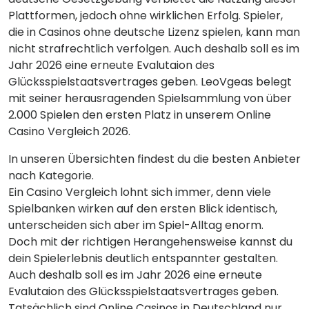
Plattformen, jedoch ohne wirklichen Erfolg. Spieler,
die in Casinos ohne deutsche Lizenz spielen, kann man
nicht strafrechtlich verfolgen. Auch deshalb soll es im
Jahr 2026 eine erneute Evalutaion des
Glücksspielstaatsvertrages geben. LeoVgeas belegt
mit seiner herausragenden Spielsammlung von über
2.000 Spielen den ersten Platz in unserem Online
Casino Vergleich 2026.
In unseren Übersichten findest du die besten Anbieter
nach Kategorie.
Ein Casino Vergleich lohnt sich immer, denn viele
Spielbanken wirken auf den ersten Blick identisch,
unterscheiden sich aber im Spiel-Alltag enorm.
Doch mit der richtigen Herangehensweise kannst du
dein Spielerlebnis deutlich entspannter gestalten.
Auch deshalb soll es im Jahr 2026 eine erneute
Evalutaion des Glücksspielstaatsvertrages geben.
Tatsächlich sind Online Casinos in Deutschland nur