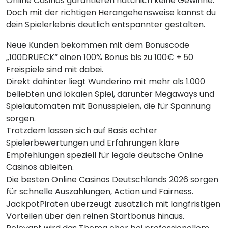
Online Casinos garantieren natürlich keine Gewinne.
Doch mit der richtigen Herangehensweise kannst du
dein Spielerlebnis deutlich entspannter gestalten.
Neue Kunden bekommen mit dem Bonuscode
„100DRUECK“ einen 100% Bonus bis zu 100€ + 50
Freispiele sind mit dabei.
Direkt dahinter liegt Wunderino mit mehr als 1.000
beliebten und lokalen Spiel, darunter Megaways und
Spielautomaten mit Bonusspielen, die für Spannung
sorgen.
Trotzdem lassen sich auf Basis echter
Spielerbewertungen und Erfahrungen klare
Empfehlungen speziell für legale deutsche Online
Casinos ableiten.
Die besten Online Casinos Deutschlands 2026 sorgen
für schnelle Auszahlungen, Action und Fairness.
JackpotPiraten überzeugt zusätzlich mit langfristigen
Vorteilen über den reinen Startbonus hinaus.