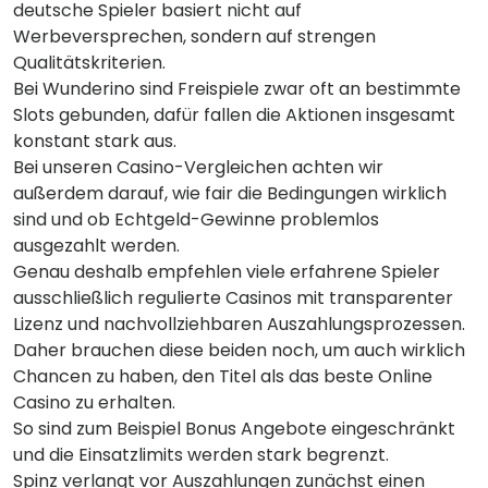
deutsche Spieler basiert nicht auf
Werbeversprechen, sondern auf strengen
Qualitätskriterien.
Bei Wunderino sind Freispiele zwar oft an bestimmte
Slots gebunden, dafür fallen die Aktionen insgesamt
konstant stark aus.
Bei unseren Casino-Vergleichen achten wir
außerdem darauf, wie fair die Bedingungen wirklich
sind und ob Echtgeld-Gewinne problemlos
ausgezahlt werden.
Genau deshalb empfehlen viele erfahrene Spieler
ausschließlich regulierte Casinos mit transparenter
Lizenz und nachvollziehbaren Auszahlungsprozessen.
Daher brauchen diese beiden noch, um auch wirklich
Chancen zu haben, den Titel als das beste Online
Casino zu erhalten.
So sind zum Beispiel Bonus Angebote eingeschränkt
und die Einsatzlimits werden stark begrenzt.
Spinz verlangt vor Auszahlungen zunächst einen