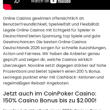
Online Casinos gewinnen offensichtlich an
Benutzerfreundlichkeit, Spielvielfalt und Flexibilität.
Legale Online Casinos mit Echtgeld für Spieler in
Deutschland bieten Spannung, top Spiele und gute
Gewinnchancen. Die besten Online Casinos
Deutschlands 2026 sorgen für schnelle Auszahlungen,
Action und Fairness. Wir haben die Anbieter genau
geprüft und zeigen dir, welche Casinos wirklich
überzeugen. Novoline setzt dagegen stärker auf hohe
Prozentboni und bietet Spielern einen 200 % Bonus.
LeoVegas punktet eher mit Cashback-Aktionen und
regelmäßigen Reload-Angeboten.
Jetzt auch im CoinPoker Casino:
150% Casino Bonus bis zu $2.000!