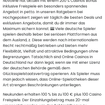
Novoline hat aktuell mit einem 200 % Casinos Bonus
inklusive Freispiele ein besonders spannendes
Angebot in petto. In unseren Ratgebern bei
Hochgepokert zeigen wir täglich die besten Deals und
exklusiven Angebote, damit du dir immer das
Maximum sichern kannst. 🎰 Viele deutsche Spieler
spielen deshalb lieber bei seriösen Plattformen aus
dem Ausland, z. Diese werden nach internationalem
Recht rechtmäßig betrieben und bieten mehr
Flexibilität, Vielfalt und attraktive Bedingungen ohne
Begrenzungen. Tatsächlich sind Online Casinos in
Deutschland nur dann legal, wenn sie mit einer Lizenz
der deutschen Behörde gemäß dem
Glücksspielstaatsvertrag operieren. Als Spieler muss
man jedoch wissen, dass Online-Spielotheken dieser
Art strengen Beschränkungen unterliegen.
Neukunden erhalten 100 % bis zu 100 € plus 100 Casino
Freispiele. Der Einzahlungsbetrag muss 20-mal