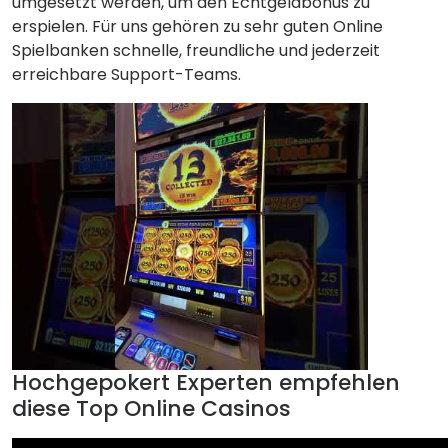
umgesetzt werden, um den Echtgeldbonus zu
erspielen. Für uns gehören zu sehr guten Online
Spielbanken schnelle, freundliche und jederzeit
erreichbare Support-Teams.
Hochgepokert Experten empfehlen
diese Top Online Casinos