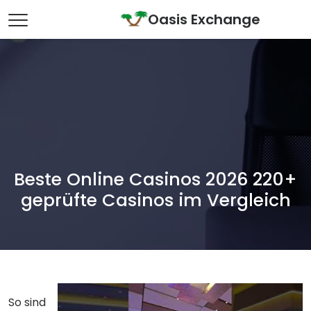
Skip to content
Oasis Exchange
Main Navigation
Beste Online Casinos 2026 220+
geprüfte Casinos im Vergleich
So sind