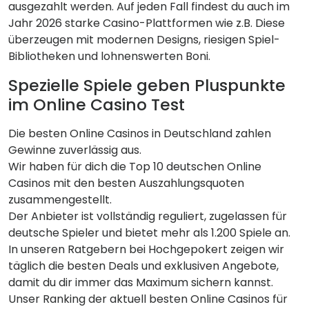
ausgezahlt werden. Auf jeden Fall findest du auch im
Jahr 2026 starke Casino-Plattformen wie z.B. Diese
überzeugen mit modernen Designs, riesigen Spiel-
Bibliotheken und lohnenswerten Boni.
Spezielle Spiele geben Pluspunkte
im Online Casino Test
Die besten Online Casinos in Deutschland zahlen
Gewinne zuverlässig aus.
Wir haben für dich die Top 10 deutschen Online
Casinos mit den besten Auszahlungsquoten
zusammengestellt.
Der Anbieter ist vollständig reguliert, zugelassen für
deutsche Spieler und bietet mehr als 1.200 Spiele an.
In unseren Ratgebern bei Hochgepokert zeigen wir
täglich die besten Deals und exklusiven Angebote,
damit du dir immer das Maximum sichern kannst.
Unser Ranking der aktuell besten Online Casinos für