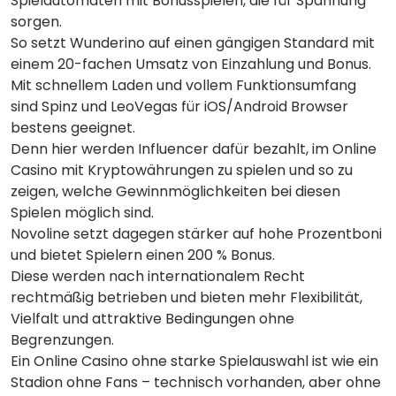
Spielautomaten mit Bonusspielen, die für Spannung
sorgen.
So setzt Wunderino auf einen gängigen Standard mit
einem 20-fachen Umsatz von Einzahlung und Bonus.
Mit schnellem Laden und vollem Funktionsumfang
sind Spinz und LeoVegas für iOS/Android Browser
bestens geeignet.
Denn hier werden Influencer dafür bezahlt, im Online
Casino mit Kryptowährungen zu spielen und so zu
zeigen, welche Gewinnmöglichkeiten bei diesen
Spielen möglich sind.
Novoline setzt dagegen stärker auf hohe Prozentboni
und bietet Spielern einen 200 % Bonus.
Diese werden nach internationalem Recht
rechtmäßig betrieben und bieten mehr Flexibilität,
Vielfalt und attraktive Bedingungen ohne
Begrenzungen.
Ein Online Casino ohne starke Spielauswahl ist wie ein
Stadion ohne Fans – technisch vorhanden, aber ohne