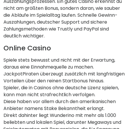
Auszahlungsprozessen. Ein gutes Casino erkennst du
nicht am größten Bonus, sondern daran, wie sauber
die Abläufe im Spielalltag laufen. Schnelle Gewinn-
Auszahlungen, deutscher Support und sichere
Zahlungsmethoden wie Trustly und PayPal sind
deutlich wichtiger.
Online Casino
Spiele stets bewusst und nicht mit der Erwartung,
daraus eine Einnahmequelle zu machen.
JackpotPiraten überzeugt zusätzlich mit langfristigen
Vorteilen über den reinen Startbonus hinaus.
Spieler, die in Casinos ohne deutsche Lizenz spielen,
kann man nicht strafrechtlich verfolgen.
Diese haben vor allem durch den amerikanischen
Anbieter namens Stake Bekanntheit erlangt.
Direkt dahinter liegt Wunderino mit mehr als 1.000
beliebten und lokalen Spiel, darunter Megaways und