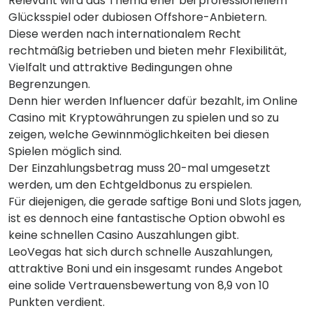
Relevant wird das Thema eher bei professionellem
Glücksspiel oder dubiosen Offshore-Anbietern.
Diese werden nach internationalem Recht
rechtmäßig betrieben und bieten mehr Flexibilität,
Vielfalt und attraktive Bedingungen ohne
Begrenzungen.
Denn hier werden Influencer dafür bezahlt, im Online
Casino mit Kryptowährungen zu spielen und so zu
zeigen, welche Gewinnmöglichkeiten bei diesen
Spielen möglich sind.
Der Einzahlungsbetrag muss 20-mal umgesetzt
werden, um den Echtgeldbonus zu erspielen.
Für diejenigen, die gerade saftige Boni und Slots jagen,
ist es dennoch eine fantastische Option obwohl es
keine schnellen Casino Auszahlungen gibt.
LeoVegas hat sich durch schnelle Auszahlungen,
attraktive Boni und ein insgesamt rundes Angebot
eine solide Vertrauensbewertung von 8,9 von 10
Punkten verdient.