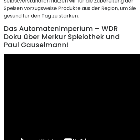
Selbstverständlich nutzen wir für die Zubereitung der
Speisen vorzugsweise Produkte aus der Region, um Sie
gesund für den Tag zu stärken.
Das Automatenimperium – WDR
Doku über Merkur Spielothek und
Paul Gauselmann!