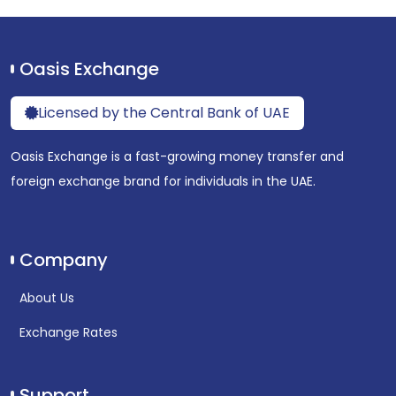
Oasis Exchange
Licensed by the Central Bank of UAE
Oasis Exchange is a fast-growing money transfer and
foreign exchange brand for individuals in the UAE.
Company
About Us
Exchange Rates
Support