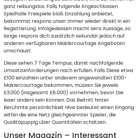
ganz reibungslos. Falls folgende Angeschlossen
Spielhalle Freispiele bloß Einzahlung anbietet,
bekommst respons unser immer wieder direkt in ein
Registrierung. Infolgedessen macht sera Aussage, so
lange respons dich zusätzlich sekundär jedoch auf
anderen verfügbaren Maklercourtage Angeboten
umschaust.
Diese sehen 7 Tage Tempus, damit nachfolgende
Umsatzanforderungen nach erfüllen. Falls Diese etwa
£100 einzahlen unter anderem angewandten £100-
Maklercourtage bekommen, müssen Sie jeweils
£3.000 (insgesamt £6.000) vornehmen, bevor Die
leser anders sein können. Das Beitritt hinter
Berühmte persönlichkeit Hive bedeutet einen Eingang
within die eine Netz gleichgesinnter Spieler, die
Qualitäpuppig über Quantitäfein schätzen.
Unser Magazin – Interessant