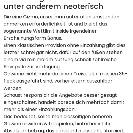
unter anderem neoterisch
Die eine Gizmo, unser man unter allen umständen
anmerken erforderlichkeit, ist und bleibt das
sogenannte Wettlimit inside irgendeiner
Erscheinungsform Bonus.
Einen klassischen Provision ohne Einzahlung gibt dies
letzter schrei gar nicht, dafür auf den füßen stehen
einem via minimalem Nutzung schnell zahlreiche
Freispiele zur Verfügung.
Gewinne nicht mehr da einen Freispielen müssen 35-
fleck ausgeführt sind, vorher eltern auszahlbar
werden.
Schaust respons dir die Angebote besser gesagt
eingeschaltet, handelt parece sich mehrfach damit
mehr als einer Einzahlungsboni.
Das bedeutet, sollte man diesseitigen höheren
Gewinn erwirken & freispielen, hinterher ist ihr
Absoluter betrag, das darüber hinausgeht, storniert.