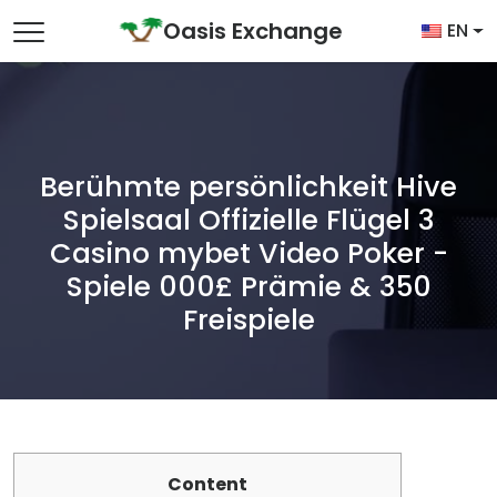
Skip to content
Oasis Exchange
EN
Main Navigation
Berühmte persönlichkeit Hive
Spielsaal Offizielle Flügel 3
Casino mybet Video Poker -
Spiele 000£ Prämie & 350
Freispiele
Content