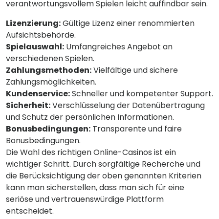
verantwortungsvollem Spielen leicht auffindbar sein.
Lizenzierung:
Gültige Lizenz einer renommierten
Aufsichtsbehörde.
Spielauswahl:
Umfangreiches Angebot an
verschiedenen Spielen.
Zahlungsmethoden:
Vielfältige und sichere
Zahlungsmöglichkeiten.
Kundenservice:
Schneller und kompetenter Support.
Sicherheit:
Verschlüsselung der Datenübertragung
und Schutz der persönlichen Informationen.
Bonusbedingungen:
Transparente und faire
Bonusbedingungen.
Die Wahl des richtigen Online-Casinos ist ein
wichtiger Schritt. Durch sorgfältige Recherche und
die Berücksichtigung der oben genannten Kriterien
kann man sicherstellen, dass man sich für eine
seriöse und vertrauenswürdige Plattform
entscheidet.