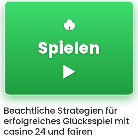
🔥
Spielen
▶️
Beachtliche Strategien für
erfolgreiches Glücksspiel mit
casino 24 und fairen