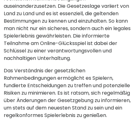
auseinanderzusetzen. Die Gesetzeslage variiert von
Land zu Land und es ist essenziell, die geltenden
Bestimmungen zu kennen und einzuhalten. So kann
man nicht nur ein sicheres, sondern auch ein legales
Spielerlebnis gewährleisten. Die informierte
Teilnahme am Online-Glücksspiel ist dabei der
Schlüssel zu einer verantwortungsvollen und
nachhaltigen Unterhaltung.
Das Verständnis der gesetzlichen
Rahmenbedingungen ermöglicht es Spielern,
fundierte Entscheidungen zu treffen und potenzielle
Risiken zu minimieren. Es ist ratsam, sich regelmäßig
über Änderungen der Gesetzgebung zu informieren,
um stets auf dem neuesten Stand zu sein und ein
regelkonformes Spielerlebnis zu genießen.