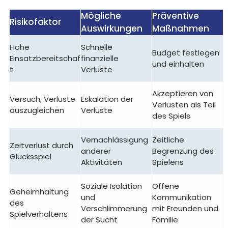
Mögliche
Präventive
Risikofaktor
Auswirkungen
Maßnahmen
Hohe
Schnelle
Budget festlegen
Einsatzbereitschaf
finanzielle
und einhalten
t
Verluste
Akzeptieren von
Versuch, Verluste
Eskalation der
Verlusten als Teil
auszugleichen
Verluste
des Spiels
Vernachlässigung
Zeitliche
Zeitverlust durch
anderer
Begrenzung des
Glücksspiel
Aktivitäten
Spielens
Soziale Isolation
Offene
Geheimhaltung
und
Kommunikation
des
Verschlimmerung
mit Freunden und
Spielverhaltens
der Sucht
Familie