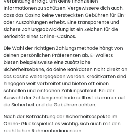
Verbindung erfolgt, um deine finanziellen
Informationen zu schützen. Vergewissere dich auch,
dass das Casino keine versteckten Gebühren für Ein-
oder Auszahlungen erhebt. Eine transparente und
sichere Zahlungsabwicklung ist ein Zeichen für die
Seriosität eines Online-Casinos.
Die Wahl der richtigen Zahlungsmethode hängt von
deinen persönlichen Präferenzen ab. E-Wallets
bieten beispielsweise eine zusätzliche
Sicherheitsebene, da deine Bankdaten nicht direkt an
das Casino weitergegeben werden. Kreditkarten sind
hingegen weit verbreitet und bieten oft einen
schnellen und einfachen Zahlungsablauf. Bei der
Auswahl der Zahlungsmethode solltest du immer auf
die Sicherheit und die Gebühren achten.
Nach der Betrachtung der Sicherheitsaspekte im
Online-Glücksspiel ist es wichtig, sich auch mit den
rechtlichen Rahmenbedingungen