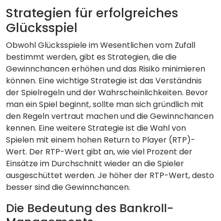
Strategien für erfolgreiches
Glücksspiel
Obwohl Glücksspiele im Wesentlichen vom Zufall
bestimmt werden, gibt es Strategien, die die
Gewinnchancen erhöhen und das Risiko minimieren
können. Eine wichtige Strategie ist das Verständnis
der Spielregeln und der Wahrscheinlichkeiten. Bevor
man ein Spiel beginnt, sollte man sich gründlich mit
den Regeln vertraut machen und die Gewinnchancen
kennen. Eine weitere Strategie ist die Wahl von
Spielen mit einem hohen Return to Player (RTP)-
Wert. Der RTP-Wert gibt an, wie viel Prozent der
Einsätze im Durchschnitt wieder an die Spieler
ausgeschüttet werden. Je höher der RTP-Wert, desto
besser sind die Gewinnchancen.
Die Bedeutung des Bankroll-