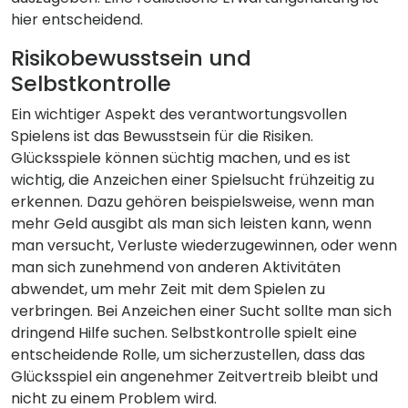
hier entscheidend.
Risikobewusstsein und
Selbstkontrolle
Ein wichtiger Aspekt des verantwortungsvollen
Spielens ist das Bewusstsein für die Risiken.
Glücksspiele können süchtig machen, und es ist
wichtig, die Anzeichen einer Spielsucht frühzeitig zu
erkennen. Dazu gehören beispielsweise, wenn man
mehr Geld ausgibt als man sich leisten kann, wenn
man versucht, Verluste wiederzugewinnen, oder wenn
man sich zunehmend von anderen Aktivitäten
abwendet, um mehr Zeit mit dem Spielen zu
verbringen. Bei Anzeichen einer Sucht sollte man sich
dringend Hilfe suchen. Selbstkontrolle spielt eine
entscheidende Rolle, um sicherzustellen, dass das
Glücksspiel ein angenehmer Zeitvertreib bleibt und
nicht zu einem Problem wird.