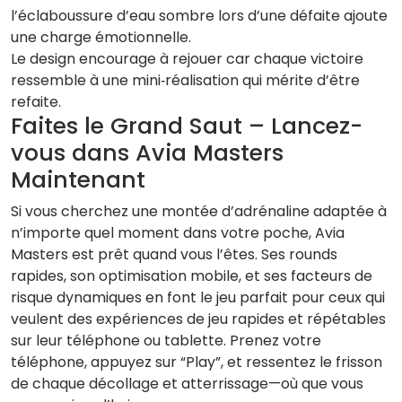
l’éclaboussure d’eau sombre lors d’une défaite ajoute
une charge émotionnelle.
Le design encourage à rejouer car chaque victoire
ressemble à une mini‑réalisation qui mérite d’être
refaite.
Faites le Grand Saut – Lancez-
vous dans Avia Masters
Maintenant
Si vous cherchez une montée d’adrénaline adaptée à
n’importe quel moment dans votre poche, Avia
Masters est prêt quand vous l’êtes. Ses rounds
rapides, son optimisation mobile, et ses facteurs de
risque dynamiques en font le jeu parfait pour ceux qui
veulent des expériences de jeu rapides et répétables
sur leur téléphone ou tablette. Prenez votre
téléphone, appuyez sur “Play”, et ressentez le frisson
de chaque décollage et atterrissage—où que vous