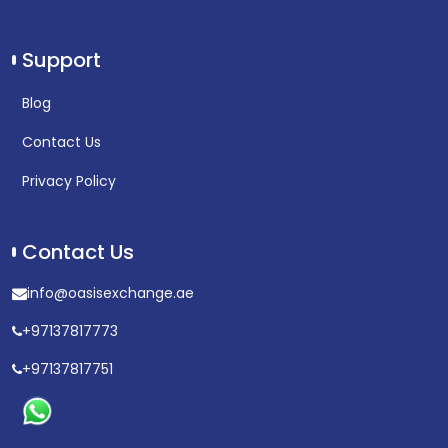
Support
Blog
Contact Us
Privacy Policy
Contact Us
info@oasisexchange.ae
+97137817773
+97137817751