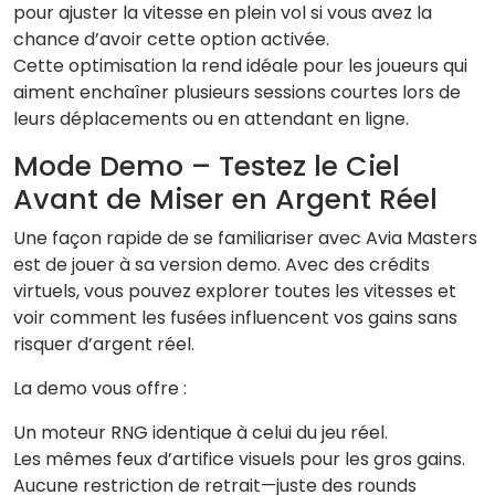
pour ajuster la vitesse en plein vol si vous avez la
chance d’avoir cette option activée.
Cette optimisation la rend idéale pour les joueurs qui
aiment enchaîner plusieurs sessions courtes lors de
leurs déplacements ou en attendant en ligne.
Mode Demo – Testez le Ciel
Avant de Miser en Argent Réel
Une façon rapide de se familiariser avec Avia Masters
est de jouer à sa version demo. Avec des crédits
virtuels, vous pouvez explorer toutes les vitesses et
voir comment les fusées influencent vos gains sans
risquer d’argent réel.
La demo vous offre :
Un moteur RNG identique à celui du jeu réel.
Les mêmes feux d’artifice visuels pour les gros gains.
Aucune restriction de retrait—juste des rounds