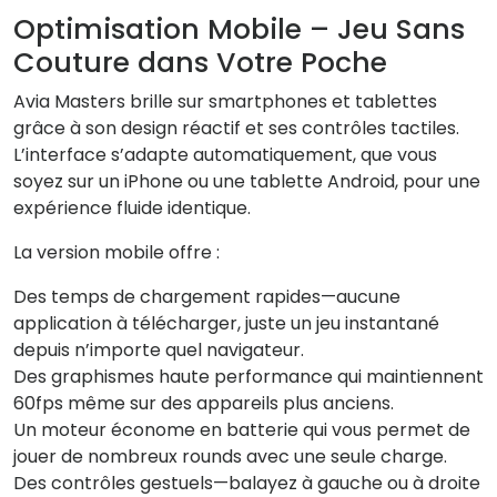
Optimisation Mobile – Jeu Sans
Couture dans Votre Poche
Avia Masters brille sur smartphones et tablettes
grâce à son design réactif et ses contrôles tactiles.
L’interface s’adapte automatiquement, que vous
soyez sur un iPhone ou une tablette Android, pour une
expérience fluide identique.
La version mobile offre :
Des temps de chargement rapides—aucune
application à télécharger, juste un jeu instantané
depuis n’importe quel navigateur.
Des graphismes haute performance qui maintiennent
60fps même sur des appareils plus anciens.
Un moteur économe en batterie qui vous permet de
jouer de nombreux rounds avec une seule charge.
Des contrôles gestuels—balayez à gauche ou à droite