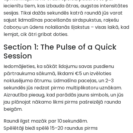
iecienītu tiem, kas izbauda ātras, augstas intensitātes
sesijas. Tikai dažās sekundēs katrā raundā jūs varat
sajust lidmašīnas pacelšanās sirdspukstus, raķešu
čaboņu un ūdens nolaišanās šļakstus – visas laikā, kad
lemjat, cik ātri gribat doties.
Section 1: The Pulse of a Quick
Session
Iedomājieties, ka sākāt lidojumu savas pusdienu
pārtraukuma sākumā, likdami €5 un izvēloties
noklusējuma ātrumu. Lidmašīna paceļas, un 2–3
sekundēs jūs redzat pirmo multiplikatoru uznākam.
Aizrautība pieaug, kad parādās jauns simbols, un jūs
jau plānojat nākamo likmi pirms pašreizējā raunda
beigām.
Raundi ilgst mazāk par 10 sekundēm.
Spēlētāji bieži spēlē 15–20 raundus pirms