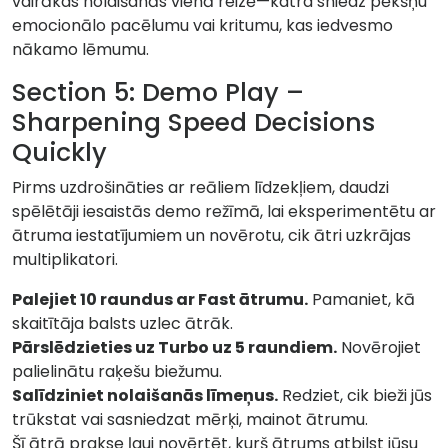
vairākas nolaišanās vienā reizē—katra sniedz pēkšņu
emocionālo pacēlumu vai kritumu, kas iedvesmo
nākamo lēmumu.
Section 5: Demo Play –
Sharpening Speed Decisions
Quickly
Pirms uzdrošināties ar reāliem līdzekļiem, daudzi
spēlētāji iesaistās demo režīmā, lai eksperimentētu ar
ātruma iestatījumiem un novērotu, cik ātri uzkrājas
multiplikatori.
Palejiet 10 raundus ar Fast ātrumu.
Pamaniet, kā
skaitītāja balsts uzlec ātrāk.
Pārslēdzieties uz Turbo uz 5 raundiem.
Novērojiet
palielinātu raķešu biežumu.
Salīdziniet nolaišanās līmeņus.
Redziet, cik bieži jūs
trūkstat vai sasniedzat mērķi, mainot ātrumu.
Šī ātrā prakse ļauj novērtēt, kurš ātrums atbilst jūsu