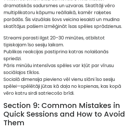
dramatiskās sadursmes un uzvaras. Skatītāji vēro
multiplikatoru kāpumu reāllaikā, kamēr raķetes
parādās. Šis vizuālais šovs veicina iesaisti un mudina
skatītājus pašiem izmēģināt īsas spēles sprādzienus.
Streami parasti ilgst 20–30 minūtes, atbilstot
tipiskajam īso sesiju laikam.
Publikas reakcijas pastiprina katras nolaišanās
spriedzi.
Pāris minūšu intensīvas spēles var kļūt par vīrusu
sociālajos tīklos.
Socialā dimensija pievieno vēl vienu slāni īso sesiju
spēlei—spēlētāji jūtas kā daļa no kopienas, kas kopā
vēro katru sirdi satriecošo brīdi.
Section 9: Common Mistakes in
Quick Sessions and How to Avoid
Them