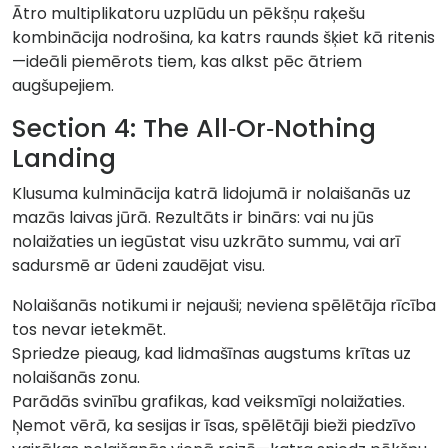
Ātro multiplikatoru uzplūdu un pēkšņu raķešu
kombinācija nodrošina, ka katrs raunds šķiet kā ritenis
—ideāli piemērots tiem, kas alkst pēc ātriem
augšupejiem.
Section 4: The All‑Or‑Nothing
Landing
Klusuma kulminācija katrā lidojumā ir nolaišanās uz
mazās laivas jūrā. Rezultāts ir binārs: vai nu jūs
nolaižaties un iegūstat visu uzkrāto summu, vai arī
sadursmē ar ūdeni zaudējat visu.
Nolaišanās notikumi ir nejauši; neviena spēlētāja rīcība
tos nevar ietekmēt.
Spriedze pieaug, kad lidmašīnas augstums krītas uz
nolaišanās zonu.
Parādās svinību grafikas, kad veiksmīgi nolaižaties.
Ņemot vērā, ka sesijas ir īsas, spēlētāji bieži piedzīvo