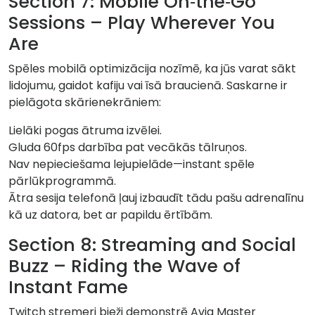
Section 7: Mobile On‑the‑Go
Sessions – Play Wherever You
Are
Spēles mobilā optimizācija nozīmē, ka jūs varat sākt
lidojumu, gaidot kafiju vai īsā braucienā. Saskarne ir
pielāgota skārienekrāniem:
Lielāki pogas ātruma izvēlei.
Gluda 60fps darbība pat vecākās tālruņos.
Nav nepieciešama lejupielāde—instant spēle
pārlūkprogrammā.
Ātra sesija telefonā ļauj izbaudīt tādu pašu adrenalīnu
kā uz datora, bet ar papildu ērtībām.
Section 8: Streaming and Social
Buzz – Riding the Wave of
Instant Fame
Twitch stremeri bieži demonstrē Avia Master