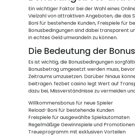
Ein wichtiger Faktor bei der Wahl eines Onli
Vielzahl von attraktiven Angeboten, die das
Boni für bestehende Kunden, Freispiele für 
Bonusbedingungen sind dabei transparent und 
in echtes Geld umwandeln zu können.
Die Bedeutung der Bonu
Es ist wichtig, die Bonusbedingungen sorgfäl
Bonusbetrag umgesetzt werden muss, bevor e
Zeitraums umzusetzen. Darüber hinaus könne
beitragen. fezbet casino legt Wert auf Transp
dazu bei, Missverständnisse zu vermeiden und 
Willkommensbonus für neue Spieler
Reload-Boni für bestehende Kunden
Freispiele für ausgewählte Spielautomaten
Regelmäßige Gewinnspiele und Promotionen
Treueprogramm mit exklusiven Vorteilen