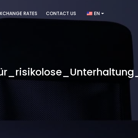
EN
XCHANGE RATES
CONTACT US
r_risikolose_Unterhaltung