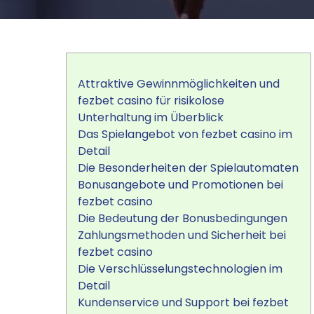
Attraktive Gewinnmöglichkeiten und
fezbet casino für risikolose
Unterhaltung im Überblick
Das Spielangebot von fezbet casino im
Detail
Die Besonderheiten der Spielautomaten
Bonusangebote und Promotionen bei
fezbet casino
Die Bedeutung der Bonusbedingungen
Zahlungsmethoden und Sicherheit bei
fezbet casino
Die Verschlüsselungstechnologien im
Detail
Kundenservice und Support bei fezbet