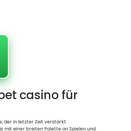
et casino für
der in letzter Zeit verstärkt
is mit einer breiten Palette an Spielen und