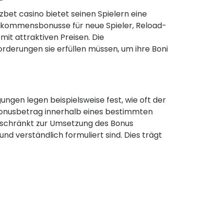
zbet casino bietet seinen Spielern eine
illkommensbonusse für neue Spieler, Reload-
it attraktiven Preisen. Die
orderungen sie erfüllen müssen, um ihre Boni
ungen legen beispielsweise fest, wie oft der
Bonusbetrag innerhalb eines bestimmten
eschränkt zur Umsetzung des Bonus
nd verständlich formuliert sind. Dies trägt