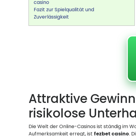
casino
Fazit zur Spielqualität und
Zuverlässigkeit
Attraktive Gewinn
risikolose Unterh
Die Welt der Online-Casinos ist ständig im Wa
Aufmerksamkeit erregt, ist
fezbet casino
. 