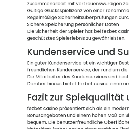
Zusammenarbeit mit vertrauenswürdigen Za
Gültige Glücksspiellizenz von einer renomm
Regelmäßige Sicherheitsüberprüfungen durc
Sichere Speicherung persönlicher Daten
Die Sicherheit der Spieler hat bei fezbet cas
geschütztes Spielerlebnis zu gewährleisten.
Kundenservice und Sup
Ein guter Kundenservice ist ein wichtiger Be
freundlichen Kundenservice, der rund um die 
Die Mitarbeiter des Kundenservices sind best
Darüber hinaus bietet fezbet casino einen u
Fazit zur Spielqualität
fezbet casino präsentiert sich als ein moder
Bonusangeboten und einem hohen Maß an Sich
bequem. Die benutzerfreundliche Oberfläche u