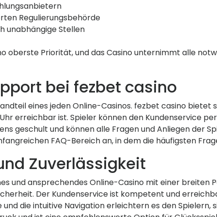
hlungsanbietern
ierten Regulierungsbehörde
h unabhängige Stellen
ino oberste Priorität, und das Casino unternimmt alle not
port bei fezbet casino
standteil eines jeden Online-Casinos. fezbet casino biete
Uhr erreichbar ist. Spieler können den Kundenservice per
ens geschult und können alle Fragen und Anliegen der Spi
mfangreichen FAQ-Bereich an, in dem die häufigsten Fra
 und Zuverlässigkeit
nes und ansprechendes Online-Casino mit einer breiten Pa
erheit. Der Kundenservice ist kompetent und erreichba
nd die intuitive Navigation erleichtern es den Spielern, 