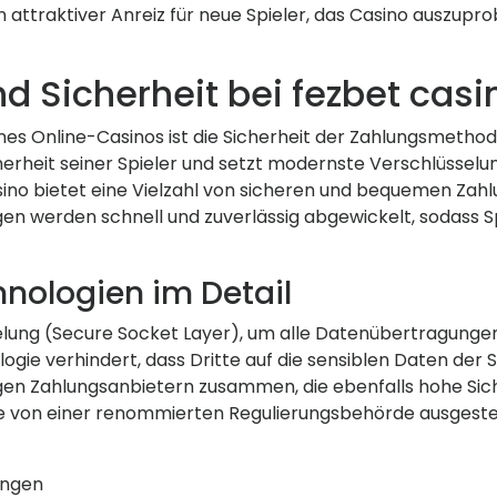
 attraktiver Anreiz für neue Spieler, das Casino auszup
 Sicherheit bei fezbet casi
ines Online-Casinos ist die Sicherheit der Zahlungsmetho
herheit seiner Spieler und setzt modernste Verschlüsselu
ino bietet eine Vielzahl von sicheren und bequemen Zah
en werden schnell und zuverlässig abgewickelt, sodass Sp
nologien im Detail
elung (Secure Socket Layer), um alle Datenübertragunge
ogie verhindert, dass Dritte auf die sensiblen Daten der 
gen Zahlungsanbietern zusammen, die ebenfalls hohe Sich
die von einer renommierten Regulierungsbehörde ausgestellt
ungen