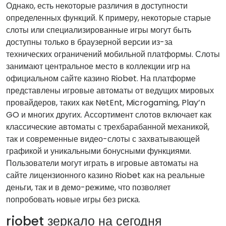
Однако, есть некоторые различия в доступности
определенных функций. К примеру, некоторые старые
слоты или специализированные игры могут быть
доступны только в браузерной версии из-за
технических ограничений мобильной платформы. Слоты
занимают центральное место в коллекции игр на
официальном сайте казино Riobet. На платформе
представлены игровые автоматы от ведущих мировых
провайдеров, таких как NetEnt, Microgaming, Play’n
GO и многих других. Ассортимент слотов включает как
классические автоматы с трехбарабанной механикой,
так и современные видео-слоты с захватывающей
графикой и уникальными бонусными функциями.
Пользователи могут играть в игровые автоматы на
сайте лицензионного казино Riobet как на реальные
деньги, так и в демо-режиме, что позволяет
попробовать новые игры без риска.
riobet зеркало на сегодня