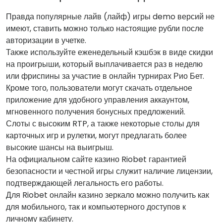
Правда популярные лайв (лайф) игры demo версий не
имеют, ставить можно только настоящие рубли после
авторизации в учетке.
Также используйте еженедельный кэшбэк в виде скидки
на проигрыши, который выплачивается раз в неделю
или фриспины за участие в онлайн турнирах Рио Бет.
Кроме того, пользователи могут скачать отдельное
приложение для удобного управления аккаунтом,
мгновенного получения бонусных предложений.
Слоты с высоким RTP, а также некоторые столы для
карточных игр и рулетки, могут предлагать более
высокие шансы на выигрыш.
На официальном сайте казино Riobet гарантией
безопасности и честной игры служит наличие лицензии,
подтверждающей легальность его работы.
Для Riobet онлайн казино зеркало можно получить как
для мобильного, так и компьютерного доступов к
личному кабинету.