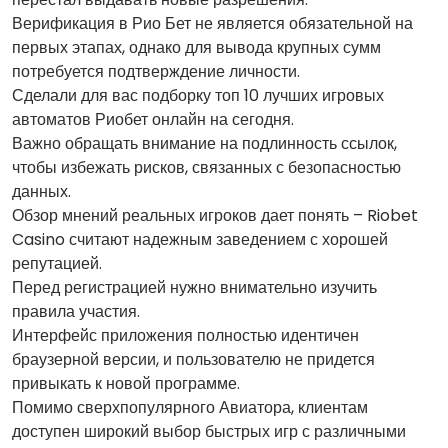
Верификация в Рио Бет не является обязательной на
первых этапах, однако для вывода крупных сумм
потребуется подтверждение личности.
Сделали для вас подборку топ 10 лучших игровых
автоматов Риобет онлайн на сегодня.
Важно обращать внимание на подлинность ссылок,
чтобы избежать рисков, связанных с безопасностью
данных.
Обзор мнений реальных игроков дает понять – Riobet
Casino считают надежным заведением с хорошей
репутацией.
Перед регистрацией нужно внимательно изучить
правила участия.
Интерфейс приложения полностью идентичен
браузерной версии, и пользователю не придется
привыкать к новой программе.
Помимо сверхпопулярного Авиатора, клиентам
доступен широкий выбор быстрых игр с различными