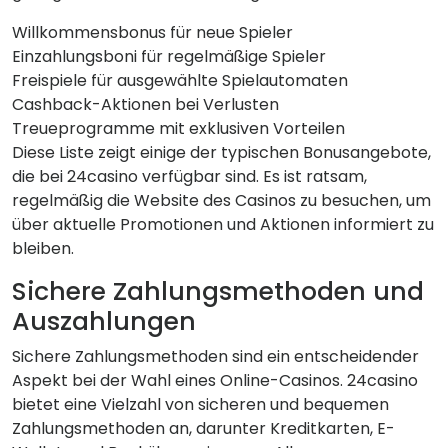
Willkommensbonus für neue Spieler
Einzahlungsboni für regelmäßige Spieler
Freispiele für ausgewählte Spielautomaten
Cashback-Aktionen bei Verlusten
Treueprogramme mit exklusiven Vorteilen
Diese Liste zeigt einige der typischen Bonusangebote,
die bei 24casino verfügbar sind. Es ist ratsam,
regelmäßig die Website des Casinos zu besuchen, um
über aktuelle Promotionen und Aktionen informiert zu
bleiben.
Sichere Zahlungsmethoden und
Auszahlungen
Sichere Zahlungsmethoden sind ein entscheidender
Aspekt bei der Wahl eines Online-Casinos. 24casino
bietet eine Vielzahl von sicheren und bequemen
Zahlungsmethoden an, darunter Kreditkarten, E-