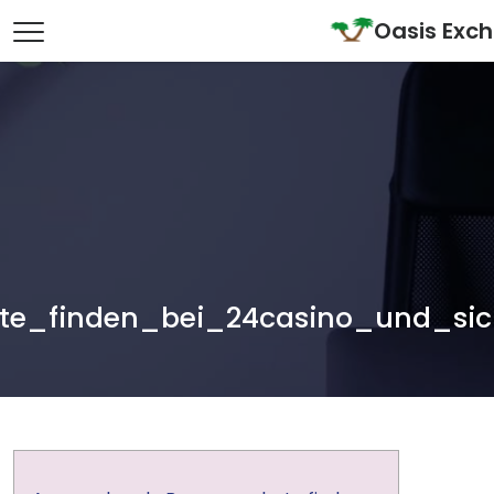
Skip to content
Oasis Exc
Main Navigation
e_finden_bei_24casino_und_sic