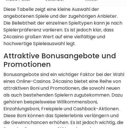
Diese Tabelle zeigt eine kleine Auswahl der
angebotenen Spiele und der zugehörigen Anbieter.
Die Beliebtheit der einzelnen Spieltypen kann je nach
Spielerpräferenz variieren. Es ist jedoch klar, dass
24casino großen Wert auf eine vielfältige und
hochwertige Spieleauswahl legt.
Attraktive Bonusangebote und
Promotionen
Bonusangebote sind ein wichtiger Faktor bei der Wahl
eines Online-Casinos. 24casino bietet eine Reihe von
attraktiven Boni und Promotionen, die sowohl neuen
als auch bestehenden Spielern zugutekommen. Dazu
gehören beispielsweise Willkommensboni,
Einzahlungsboni, Freispiele und Cashback-Aktionen.
Diese Boni können das Spielerlebnis verlängern und
die Gewinnchancen erhöhen. Es ist jedoch wichtig, die