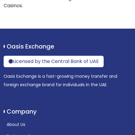
Casinos.
Oasis Exchange
Licensed by the Central Bank of UAE
Oasis Exchange is a fast-growing money transfer and
foreign exchange brand for individuals in the UAE.
Company
About Us