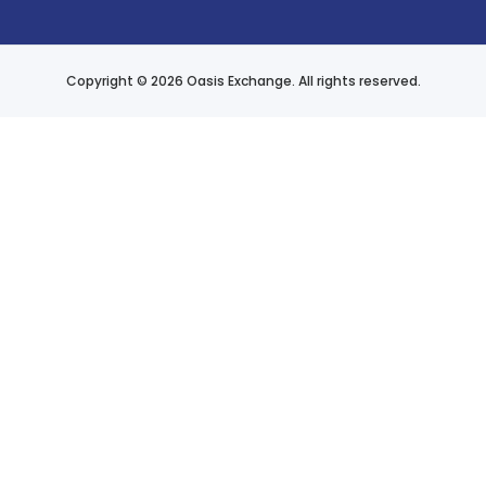
Copyright © 2026 Oasis Exchange. All rights reserved.