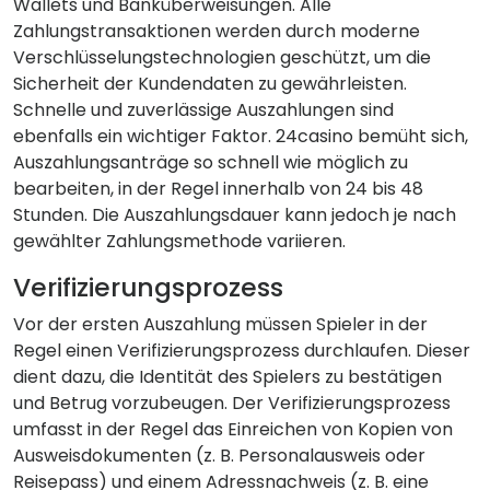
Wallets und Banküberweisungen. Alle
Zahlungstransaktionen werden durch moderne
Verschlüsselungstechnologien geschützt, um die
Sicherheit der Kundendaten zu gewährleisten.
Schnelle und zuverlässige Auszahlungen sind
ebenfalls ein wichtiger Faktor. 24casino bemüht sich,
Auszahlungsanträge so schnell wie möglich zu
bearbeiten, in der Regel innerhalb von 24 bis 48
Stunden. Die Auszahlungsdauer kann jedoch je nach
gewählter Zahlungsmethode variieren.
Verifizierungsprozess
Vor der ersten Auszahlung müssen Spieler in der
Regel einen Verifizierungsprozess durchlaufen. Dieser
dient dazu, die Identität des Spielers zu bestätigen
und Betrug vorzubeugen. Der Verifizierungsprozess
umfasst in der Regel das Einreichen von Kopien von
Ausweisdokumenten (z. B. Personalausweis oder
Reisepass) und einem Adressnachweis (z. B. eine