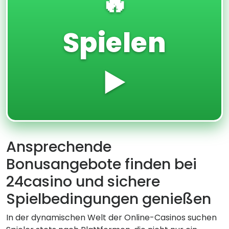
🔥
Spielen
▶️
Ansprechende
Bonusangebote finden bei
24casino und sichere
Spielbedingungen genießen
In der dynamischen Welt der Online-Casinos suchen