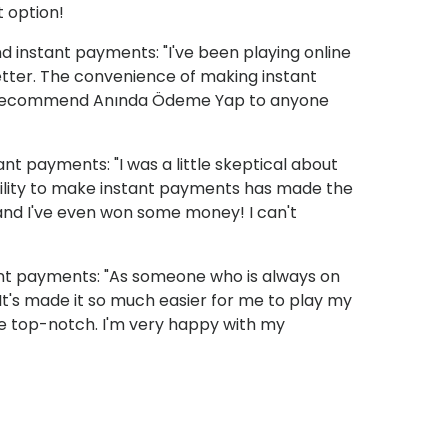
t option!
d instant payments: "I've been playing online
tter. The convenience of making instant
hly recommend Anında Ödeme Yap to anyone
t payments: "I was a little skeptical about
ility to make instant payments has made the
 and I've even won some money! I can't
ant payments: "As someone who is always on
t's made it so much easier for me to play my
re top-notch. I'm very happy with my