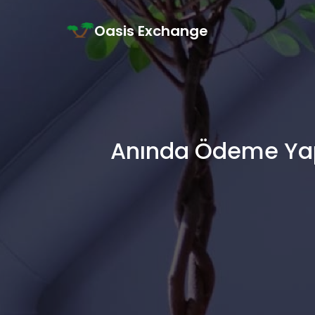
Skip to content
Oasis Exchange
Main Navigation
Anında Ödeme Yap