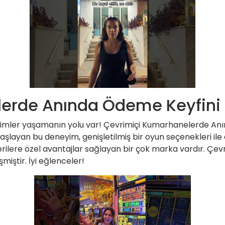
erde Anında Ödeme Keyfini
yimler yaşamanın yolu var! Çevrimiçi Kumarhanelerde A
ile başlayan bu deneyim, genişletilmiş bir oyun seçenekleri 
terilere özel avantajlar sağlayan bir çok marka vardır. Çe
miştir. İyi eğlenceler!