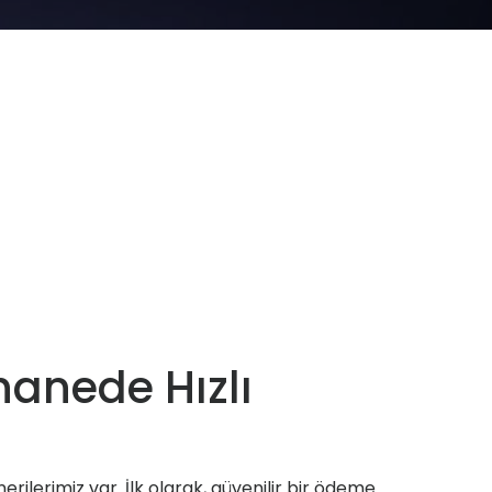
anede Hızlı
ilerimiz var. İlk olarak, güvenilir bir ödeme