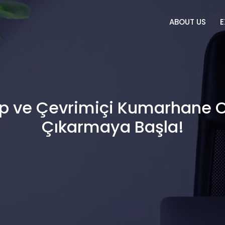
ABOUT US
E
 ve Çevrimiçi Kumarhane Oy
Çıkarmaya Başla!