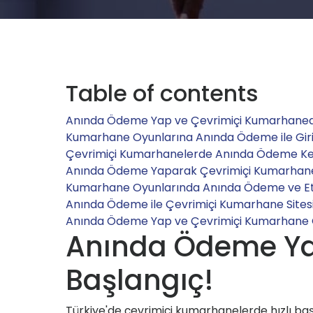
Table of contents
Anında Ödeme Yap ve Çevrimiçi Kumarhanede 
Kumarhane Oyunlarına Anında Ödeme ile Giri
Çevrimiçi Kumarhanelerde Anında Ödeme Key
Anında Ödeme Yaparak Çevrimiçi Kumarhane 
Kumarhane Oyunlarında Anında Ödeme ve Etk
Anında Ödeme ile Çevrimiçi Kumarhane Sites
Anında Ödeme Yap ve Çevrimiçi Kumarhane O
Anında Ödeme Yap
Başlangıç!
Türkiye'de çevrimiçi kumarhanelerde hızlı baş