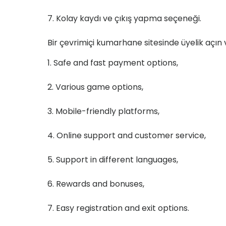
7. Kolay kaydı ve çıkış yapma seçeneği.
Bir çevrimiçi kumarhane sitesinde üyelik açı
1. Safe and fast payment options,
2. Various game options,
3. Mobile-friendly platforms,
4. Online support and customer service,
5. Support in different languages,
6. Rewards and bonuses,
7. Easy registration and exit options.