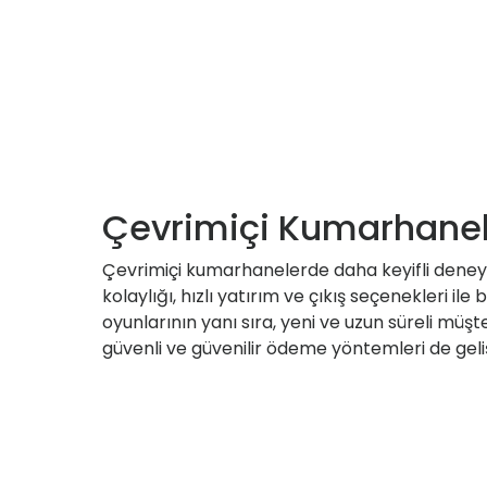
Çevrimiçi Kumarhanel
Çevrimiçi kumarhanelerde daha keyifli dene
kolaylığı, hızlı yatırım ve çıkış seçenekleri 
oyunlarının yanı sıra, yeni ve uzun süreli müş
güvenli ve güvenilir ödeme yöntemleri de geliş