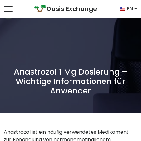
Skip to content
Oasis Exchange
EN
Main Navigation
Anastrozol 1 Mg Dosierung –
Wichtige Informationen für
Anwender
Anastrozol ist ein häufig verwendetes Medikament
zur Behandlung von hormonempfindlichem