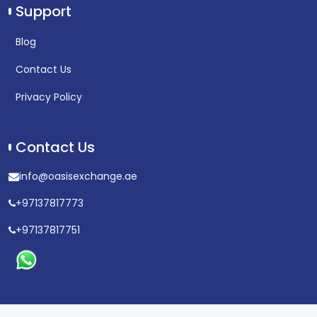
Support
Blog
Contact Us
Privacy Policy
Contact Us
info@oasisexchange.ae
+97137817773
+97137817751