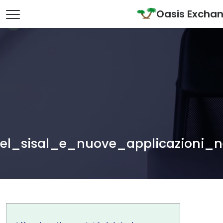
Skip to content
Oasis Excha
Main Navigation
del_sisal_e_nuove_applicazioni_n