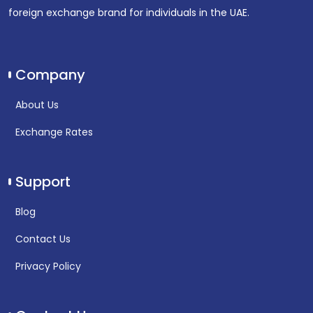
foreign exchange brand for individuals in the UAE.
Company
About Us
Exchange Rates
Support
Blog
Contact Us
Privacy Policy