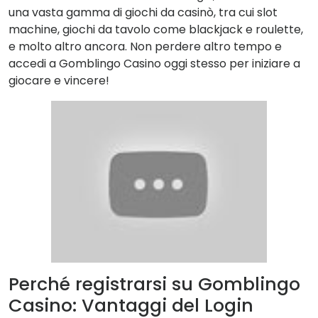
una vasta gamma di giochi da casinò, tra cui slot
machine, giochi da tavolo come blackjack e roulette,
e molto altro ancora. Non perdere altro tempo e
accedi a Gomblingo Casino oggi stesso per iniziare a
giocare e vincere!
Perché registrarsi su Gomblingo
Casino: Vantaggi del Login