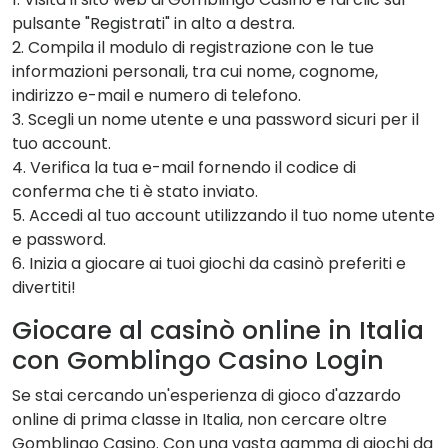
pulsante "Registrati" in alto a destra.
2. Compila il modulo di registrazione con le tue
informazioni personali, tra cui nome, cognome,
indirizzo e-mail e numero di telefono.
3. Scegli un nome utente e una password sicuri per il
tuo account.
4. Verifica la tua e-mail fornendo il codice di
conferma che ti è stato inviato.
5. Accedi al tuo account utilizzando il tuo nome utente
e password.
6. Inizia a giocare ai tuoi giochi da casinò preferiti e
divertiti!
Giocare al casinò online in Italia
con Gomblingo Casino Login
Se stai cercando un'esperienza di gioco d'azzardo
online di prima classe in Italia, non cercare oltre
Gomblingo Casino. Con una vasta gamma di giochi da