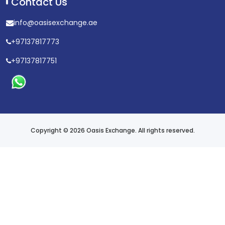
Contact Us
info@oasisexchange.ae
+97137817773
+97137817751
Copyright © 2026 Oasis Exchange. All rights reserved.