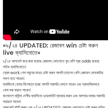
«৯/২৪ UPDATED: রেজাবল win চেষ্টা করুন
live ক্যাসিনোতে»
৯/২৪ আপডেট করে রাখা হয়েছে রেজাবল খেলনোতে খুব বেশি প্রচ odds রয়েছে
লাইভ ক্যাসিনোতে।
ফ্রেম work গেম সমুহের মধ্যে চেষ্টা করুন আপনি চাহলেন বেশি রেজাবল কেনাকাটায়
সফল হতে পারেন।
ক্যাজিনো খেলার বিশেষত্ব হচ্ছে আপনি সরাসরি খেলতে পারেন এবং স্বাভাবিকভাবে
খেলা শুরু করতে পারেন।
বাংলাদেশ বাসিন্দা দেশীয় ক্যাসিনো ওয়েবসাইট ব্যবহার করুন এবং আপনার ভাষায় সরাসরি
সহায়তা পাবেন।
আজকেই স্টার্ট করুন এবং ৯/২৪ UPDATED: রেজাবল খেলনোতে চেষ্টা করুন লাইভ