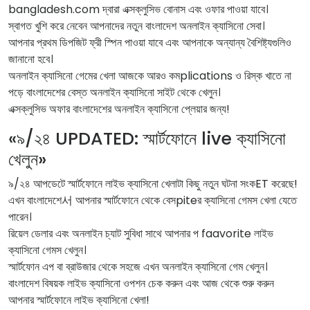
bangladesh.com দ্বারা এক্সক্লুসিভ বোনাস এবং ওফার পাওয়া যাবে।
স্বাগত খুশি করে নেবেন আপনাদের নতুন বাংলাদেশ অনলাইন ক্যাসিনো সেবা।
আপনার প্রথম ডিপজিট ফ্রী স্পিন পাওয়া যাবে এবং আপনাকে অন্যান্য বৈশিষ্ট্যগুলিও
জানানো হবে।
অনলাইন ক্যাসিনো গেমের খেলা আজকে আরও কমplications ও রিস্ক খাতে না
পড়ে বাংলাদেশের বেস্ত অনলাইন ক্যাসিনো সাইট থেকে খেলুন।
এক্সক্লুসিভ অফার বাংলাদেশের অনলাইন ক্যাসিনো প্লেয়ার জন্য!
«৯/২৪ UPDATED: স্মার্টফোনে live ক্যাসিনো
খেলুন»
৯/২৪ আপডেটে স্মার্টফোনে লাইভ ক্যাসিনো খেলাটা কিছু নতুন ঘটনা সংকET করেছে!
এখন বাংলাদেশে서 আপনার স্মার্টফোনে থেকে বেসpiteর ক্যাসিনো গেমস খেলা যেতে
পারেন।
রিয়েল ডেলার এবং অনলাইন চ্যাট সুবিধা সাথে আপনার প faavorite লাইভ
ক্যাসিনো গেমস খেলুন।
স্মার্টফোন এপ বা ব্রাউজার থেকে সহজে এখন অনলাইন ক্যাসিনো গেম খেলুন।
বাংলাদেশ বিষয়ক লাইভ ক্যাসিনো ওপশন চেক করুন এবং আজ থেকে শুরু করুন
আপনার স্মার্টফোনে লাইভ ক্যাসিনো খেলা!