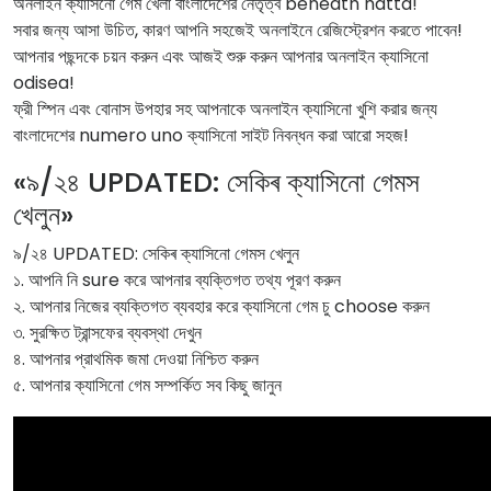
অনলাইন ক্যাসিনো গেম খেলা বাংলাদেশের নেতৃত্ব beneath hátta!
সবার জন্য আসা উচিত, কারণ আপনি সহজেই অনলাইনে রেজিস্ট্রেশন করতে পাবেন!
আপনার পছন্দকে চয়ন করুন এবং আজই শুরু করুন আপনার অনলাইন ক্যাসিনো
odisea!
ফ্রী স্পিন এবং বোনাস উপহার সহ আপনাকে অনলাইন ক্যাসিনো খুশি করার জন্য
বাংলাদেশের numero uno ক্যাসিনো সাইট নিবন্ধন করা আরো সহজ!
«৯/২৪ UPDATED: সেকিৰ ক্যাসিনো গেমস
খেলুন»
৯/২৪ UPDATED: সেকিৰ ক্যাসিনো গেমস খেলুন
১. আপনি নি sure করে আপনার ব্যক্তিগত তথ্য পূরণ করুন
২. আপনার নিজের ব্যক্তিগত ব্যবহার করে ক্যাসিনো গেম চু choose করুন
৩. সুরক্ষিত ট্রান্সফের ব্যবস্থা দেখুন
৪. আপনার প্রাথমিক জমা দেওয়া নিশ্চিত করুন
৫. আপনার ক্যাসিনো গেম সম্পর্কিত সব কিছু জানুন