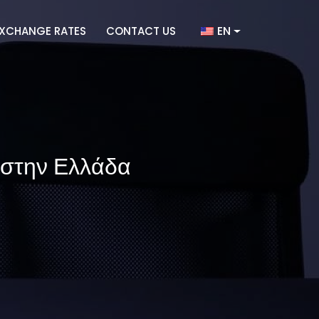
EN
XCHANGE RATES
CONTACT US
 στην Ελλάδα