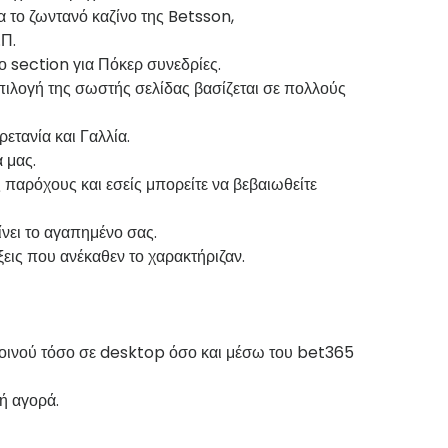
για το ζωντανό καζίνο της Betsson,
.Π.
το section για Πόκερ συνεδρίες.
πιλογή της σωστής σελίδας βασίζεται σε πολλούς
ετανία και Γαλλία.
 μας.
παρόχους και εσείς μπορείτε να βεβαιωθείτε
νει το αγαπημένο σας.
ξεις που ανέκαθεν το χαρακτήριζαν.
κοινού τόσο σε desktop όσο και μέσω του bet365
ή αγορά.