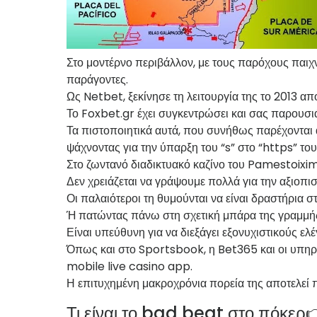
Στο μοντέρνο περιβάλλον, με τους παρόχους παιχ
παράγοντες.
Ως Netbet, ξεκίνησε τη λειτουργία της το 2013 α
Το Foxbet.gr έχει συγκεντρώσει και σας παρουσιά
Τα πιστοποιητικά αυτά, που συνήθως παρέχονται 
ψάχνοντας για την ύπαρξη του “s” στο “https” του
Στο ζωντανό διαδικτυακό καζίνο του Pamestoixima
Δεν χρειάζεται να γράψουμε πολλά για την αξιοπισ
Οι παλαιότεροι τη θυμούνται να είναι δραστήρια 
Ή πατώντας πάνω στη σχετική μπάρα της γραμμής 
Είναι υπεύθυνη για να διεξάγει εξονυχιστικούς ελ
Όπως και στο Sportsbook, η Bet365 και οι υπηρ
mobile live casino app.
Η επιτυχημένη μακροχρόνια πορεία της αποτελεί π
Τι είναι το bad beat στο πόκερ