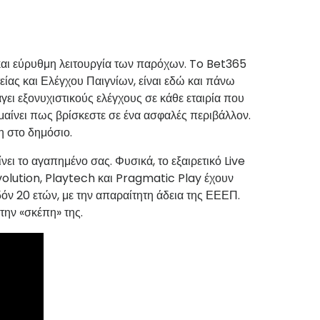
 και εύρυθμη λειτουργία των παρόχων. To Bet365
ίας και Ελέγχου Παιγνίων, είναι εδώ και πάνω
άγει εξονυχιστικούς ελέγχους σε κάθε εταιρία που
ημαίνει πως βρίσκεστε σε ένα ασφαλές περιβάλλον.
η στο δημόσιο.
ει το αγαπημένο σας. Φυσικά, το εξαιρετικό Live
volution, Playtech και Pragmatic Play έχουν
όν 20 ετών, με την απαραίτητη άδεια της ΕΕΕΠ.
την «σκέπη» της.