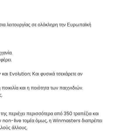
ίσια λειτουργίας σε ολόκληρη την Ευρωπαϊκή
χανία.
φέρει.
και Evolution; Και φυσικά τσεκάρετε αν
ποικιλία και η ποιότητα των παιχνιδιών.
ς.
e της περιέχει περισσότερα από 350 τραπέζια και
ν non-live τομέα όμως, η Winmasters διαπρέπει
λλούς άλλους.