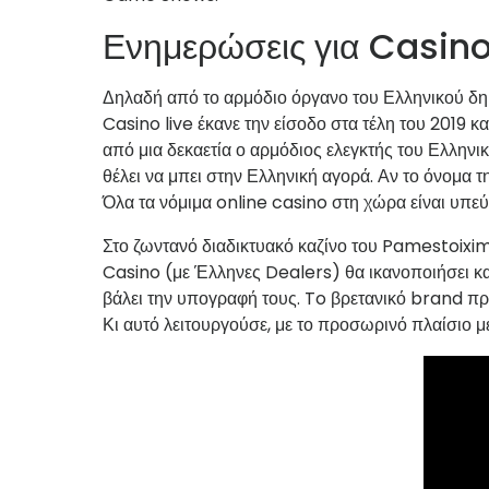
Ενημερώσεις για Casino
Δηλαδή από το αρμόδιο όργανο του Ελληνικού δημ
Casino live έκανε την είσοδο στα τέλη του 2019
από μια δεκαετία ο αρμόδιος ελεγκτής του Ελληνικ
θέλει να μπει στην Ελληνική αγορά. Αν το όνομα τ
Όλα τα νόμιμα online casino στη χώρα είναι υπε
Στο ζωντανό διαδικτυακό καζίνο του Pamestoixima
Casino (με Έλληνες Dealers) θα ικανοποιήσει κα
βάλει την υπογραφή τους. To βρετανικό brand πρ
Κι αυτό λειτουργούσε, με το προσωρινό πλαίσιο 