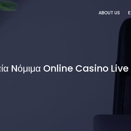
ABOUT US
E
ία Nόμιμα Online Casino Live