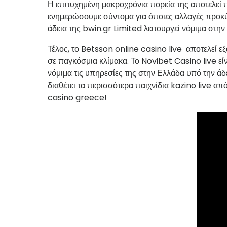
Η επιτυχημένη μακροχρόνια πορεία της αποτελεί π
ενημερώσουμε σύντομα για όποιες αλλαγές προκύψ
άδεια της bwin.gr Limited λειτουργεί νόμιμα στην
Τέλος, το Betsson online casino live αποτελεί εξα
σε παγκόσμια κλίμακα. Το Novibet Casino live εί
νόμιμα τις υπηρεσίες της στην Ελλάδα υπό την άδ
διαθέτει τα περισσότερα παιχνίδια kazino live απ
casino greece!