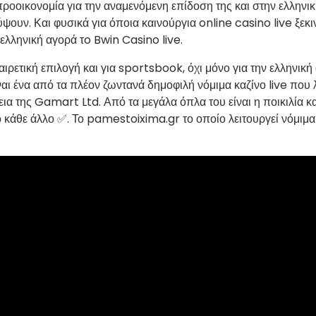
ροοικονομία για την αναμενόμενη επίδοση της και στην ελληνική
ουν. Και φυσικά για όποια καινούργια online casino live ξεκ
 ελληνική αγορά τo Bwin Casino live.
ιρετική επιλογή και για sportsbook, όχι μόνο για την ελληνική 
ναι ένα από τα πλέον ζωντανά δημοφιλή νόμιμα καζίνο live που
εια της Gamart Ltd. Από τα μεγάλα όπλα του είναι η ποικιλία κ
ό κάθε άλλο ✅. Το pamestoixima.gr το οποίο λειτουργεί νόμιμα υ