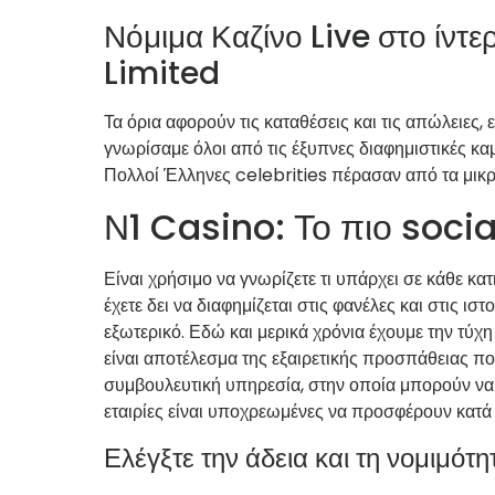
Νόμιμα Καζίνο Live στο ίντ
Limited
Τα όρια αφορούν τις καταθέσεις και τις απώλειες, 
γνωρίσαμε όλοι από τις έξυπνες διαφημιστικές κα
Πολλοί Έλληνες celebrities πέρασαν από τα μικ
Ν1 Casino: Το πιο soci
Είναι χρήσιμο να γνωρίζετε τι υπάρχει σε κάθε κα
έχετε δει να διαφημίζεται στις φανέλες και στις 
εξωτερικό. Εδώ και μερικά χρόνια έχουμε την τύ
είναι αποτέλεσμα της εξαιρετικής προσπάθειας πο
συμβουλευτική υπηρεσία, στην οποία μπορούν να κ
εταιρίες είναι υποχρεωμένες να προσφέρουν κατά 
Ελέγξτε την άδεια και τη νομιμότ