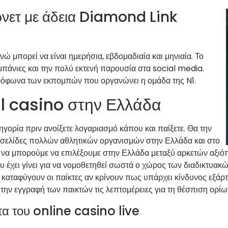
ερνετ με άδεια Diamond Link
ενώ μπορεί να είναι ημερήσια, εβδομαδιαία και μηνιαία. Το
μπάνιες και την πολύ εκτενή παρουσία στα social media.
ρόφωνα των εκπομπών που οργανώνει η ομάδα της N1.
al casino στην Ελλάδα
τηγορία πριν ανοίξετε λογαριασμό κάπου και παίξετε. Θα την
ιστοσελίδες πολλών αθλητικών οργανισμών στην Ελλάδα και στο
χη να μπορούμε να επιλέξουμε στην Ελλάδα μεταξύ αρκετών αξιό
υ έχει γίνει για να νομοθετηθεί σωστά ο χώρος των διαδικτυακώ
αταφύγουν οι παίκτες αν κρίνουν πως υπάρχει κίνδυνος εξάρτη
την εγγραφή των παικτών τις λεπτομέρειες για τη θέσπιση ορί
ητα του online casino live