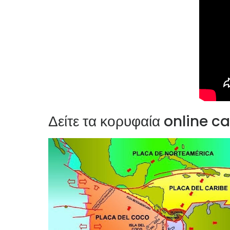
Δείτε τα κορυφαία online ca