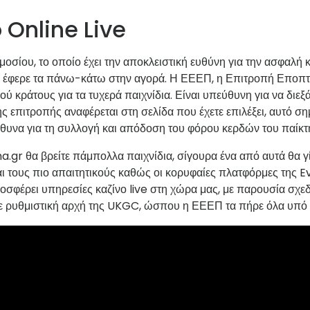
 Online Live
οσίου, το οποίο έχει την αποκλειστική ευθύνη για την ασφαλή
 κα έφερε τα πάνω-κάτω στην αγορά. Η ΕΕΕΠ, η Επιτροπή Εποπτε
ού κράτους για τα τυχερά παιχνίδια. Είναι υπεύθυνη για να διεξ
ης επιτροπής αναφέρεται στη σελίδα που έχετε επιλέξει, αυτό σ
ύθυνα για τη συλλογή και απόδοση του φόρου κερδών του παίκτ
.gr θα βρείτε πάμπολλα παιχνίδια, σίγουρα ένα από αυτά θα γίν
ι τους πιο απαιτητικούς καθώς οι κορυφαίες πλατφόρμες της E
οσφέρει υπηρεσίες καζίνο live στη χώρα μας, με παρουσία σχεδ
με ρυθμιστική αρχή της UKGC, ώσπου η ΕΕΕΠ τα πήρε όλα υπό 