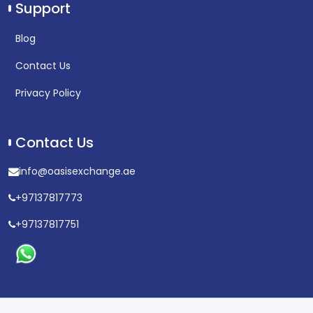
Support
Blog
Contact Us
Privacy Policy
Contact Us
info@oasisexchange.ae
+97137817773
+97137817751