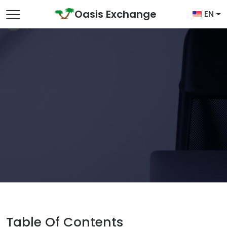
Skip to content
Oasis Exchange
EN
Main Navigation
Table Of Contents