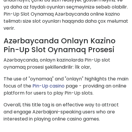
ya daha az faydalı oyunları seçməyinizə sebəb olabilir.
Pin-Up Slot Oynamaq Azərbaycanda online kazino
təlimatı size slot oyunları haqqında daha çox məlumat
verir.
Azərbaycanda Onlayn Kazino
Pin-Up Slot Oynamaq Prosesi
Azərbaycanda, onlayn kazinolarda Pin-Up slot
oynamaq prosesi şəkilləndirilir: İlk olar,
The use of "oynamaq" and "onlayn" highlights the main
focus of the
Pin-Up casino
page - providing an online
platform for users to play Pin-Up slots.
Overall, this title tag is an effective way to attract
and engage Azerbaijani-speaking users who are
interested in playing online casino games.