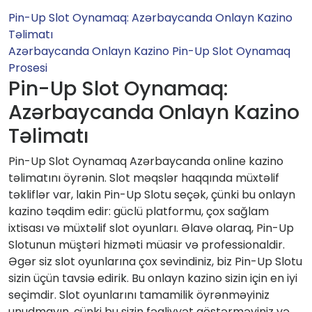
Pin-Up Slot Oynamaq: Azərbaycanda Onlayn Kazino
Təlimatı
Azərbaycanda Onlayn Kazino Pin-Up Slot Oynamaq
Prosesi
Pin-Up Slot Oynamaq:
Azərbaycanda Onlayn Kazino
Təlimatı
Pin-Up Slot Oynamaq Azərbaycanda online kazino
təlimatını öyrənin. Slot məqslər haqqında müxtəlif
təkliflər var, lakin Pin-Up Slotu seçək, çünki bu onlayn
kazino təqdim edir: güclü platformu, çox sağlam
ixtisası və müxtəlif slot oyunları. Əlavə olaraq, Pin-Up
Slotunun müştəri hizməti müasir və professionaldir.
Əgər siz slot oyunlarına çox sevindiniz, biz Pin-Up Slotu
sizin üçün tavsiə edirik. Bu onlayn kazino sizin için en iyi
seçimdir. Slot oyunlarını tamamilik öyrənməyiniz
unudmayın, çünki bu sizin fəaliyyət göstərməyiniz və