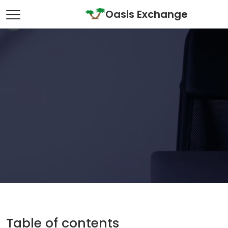
Skip to content
Oasis Exchange
Main Navigation
Table of contents