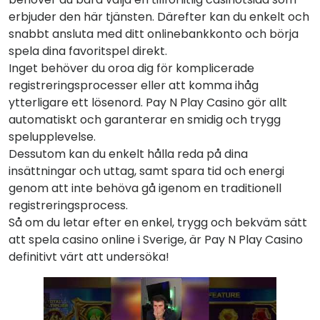
erbjuder den här tjänsten. Därefter kan du enkelt och
snabbt ansluta med ditt onlinebankkonto och börja
spela dina favoritspel direkt.
Inget behöver du oroa dig för komplicerade
registreringsprocesser eller att komma ihåg
ytterligare ett lösenord. Pay N Play Casino gör allt
automatiskt och garanterar en smidig och trygg
spelupplevelse.
Dessutom kan du enkelt hålla reda på dina
insättningar och uttag, samt spara tid och energi
genom att inte behöva gå igenom en traditionell
registreringsprocess.
Så om du letar efter en enkel, trygg och bekväm sätt
att spela casino online i Sverige, är Pay N Play Casino
definitivt värt att undersöka!