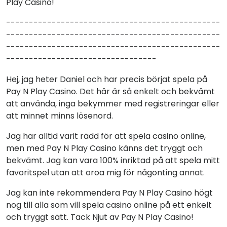
Play Casino!
-----------------------------------------------
-----------------------------------------------
-----------------------------------------------
---------------------------------
Hej, jag heter Daniel och har precis börjat spela på
Pay N Play Casino. Det här är så enkelt och bekvämt
att använda, inga bekymmer med registreringar eller
att minnet minns lösenord.
Jag har alltid varit rädd för att spela casino online,
men med Pay N Play Casino känns det tryggt och
bekvämt. Jag kan vara 100% inriktad på att spela mitt
favoritspel utan att oroa mig för någonting annat.
Jag kan inte rekommendera Pay N Play Casino högt
nog till alla som vill spela casino online på ett enkelt
och tryggt sätt. Tack Njut av Pay N Play Casino!