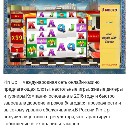
Pin Up - международная сеть онлайн‑казино,
предлагающая слоты, настольные игры, живые дилеры
и турниры.Компания основана в 2016 году и быстро
завоевала доверие игроков благодаря прозрачности и
высокому уровню обслуживания.В России Pin Up
получил лицензию от регулятора, что гарантирует
соблюдение всех правил и законов.