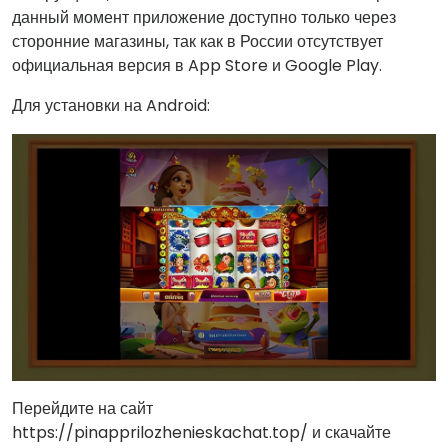
данный момент приложение доступно только через
сторонние магазины, так как в России отсутствует
официальная версия в App Store и Google Play.
Для установки на Android:
Перейдите на сайт
https://pinapprilozhenieskachat.top/ и скачайте