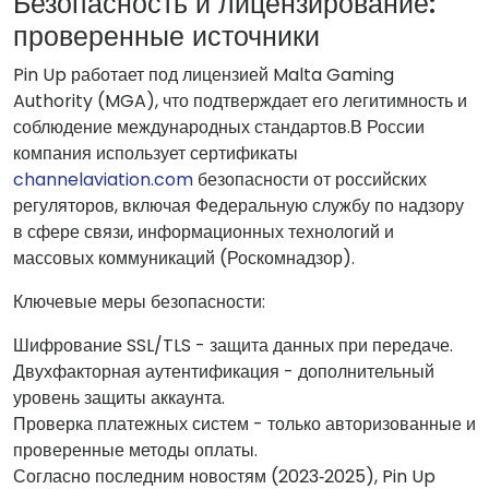
Безопасность и лицензирование:
проверенные источники
Pin Up работает под лицензией Malta Gaming
Authority (MGA), что подтверждает его легитимность и
соблюдение международных стандартов.В России
компания использует сертификаты
channelaviation.com
безопасности от российских
регуляторов, включая Федеральную службу по надзору
в сфере связи, информационных технологий и
массовых коммуникаций (Роскомнадзор).
Ключевые меры безопасности:
Шифрование SSL/TLS - защита данных при передаче.
Двухфакторная аутентификация - дополнительный
уровень защиты аккаунта.
Проверка платежных систем - только авторизованные и
проверенные методы оплаты.
Согласно последним новостям (2023‑2025), Pin Up