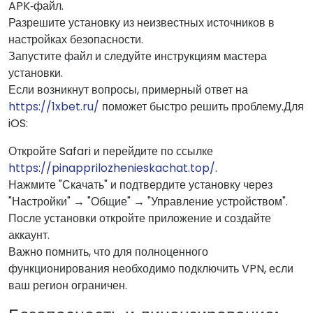
APK‑файл.
Разрешите установку из неизвестных источников в
настройках безопасности.
Запустите файл и следуйте инструкциям мастера
установки.
Если возникнут вопросы, примерный ответ на
https://1xbet.ru/
поможет быстро решить проблему.Для
iOS:
Откройте Safari и перейдите по ссылке
https://pinapprilozhenieskachat.top/
.
Нажмите "Скачать" и подтвердите установку через
"Настройки" → "Общие" → "Управление устройством".
После установки откройте приложение и создайте
аккаунт.
Важно помнить, что для полноценного
функционирования необходимо подключить VPN, если
ваш регион ограничен.