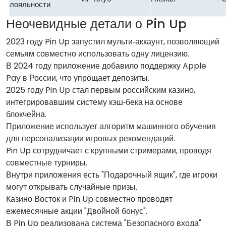
лояльности
Неочевидные детали о Pin Up
2023 году Pin Up запустил мульти‑аккаунт, позволяющий
семьям совместно использовать одну лицензию.
В 2024 году приложение добавило поддержку Apple
Pay в России, что упрощает депозиты.
2025 году Pin Up стал первым российским казино,
интегрировавшим систему кэш‑бека на основе
блокчейна.
Приложение использует алгоритм машинного обучения
для персонализации игровых рекомендаций.
Pin Up сотрудничает с крупными стримерами, проводя
совместные турниры.
Внутри приложения есть "Подарочный ящик", где игроки
могут открывать случайные призы.
Казино Восток и Pin Up совместно проводят
ежемесячные акции "Двойной бонус".
В Pin Up реализована система "Безопасного входа"