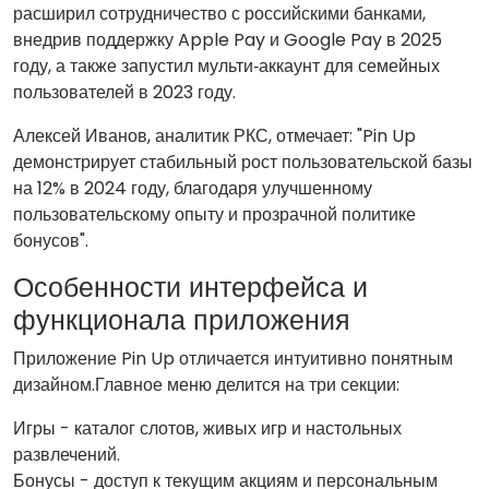
расширил сотрудничество с российскими банками,
внедрив поддержку Apple Pay и Google Pay в 2025
году, а также запустил мульти‑аккаунт для семейных
пользователей в 2023 году.
Алексей Иванов, аналитик РКС, отмечает: "Pin Up
демонстрирует стабильный рост пользовательской базы
на 12% в 2024 году, благодаря улучшенному
пользовательскому опыту и прозрачной политике
бонусов".
Особенности интерфейса и
функционала приложения
Приложение Pin Up отличается интуитивно понятным
дизайном.Главное меню делится на три секции:
Игры - каталог слотов, живых игр и настольных
развлечений.
Бонусы - доступ к текущим акциям и персональным