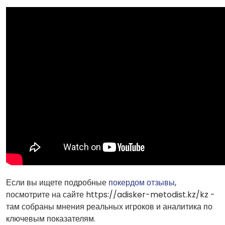
Если вы ищете подробные
покердом отзывы
,
посмотрите на сайте https://adisker-metodist.kz/kz -
там собраны мнения реальных игроков и аналитика по
ключевым показателям.