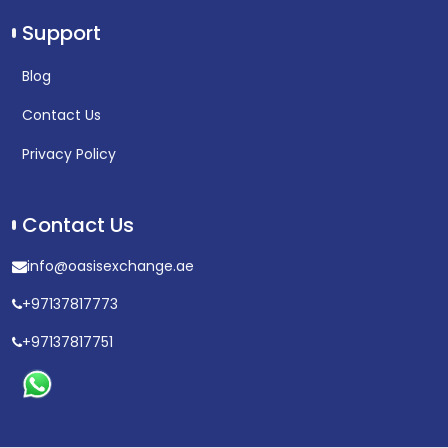
Support
Blog
Contact Us
Privacy Policy
Contact Us
info@oasisexchange.ae
+97137817773
+97137817751