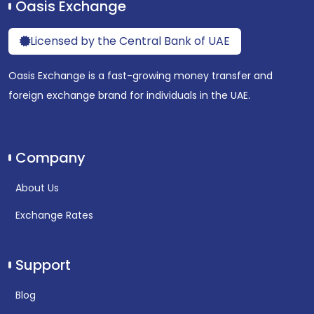
Oasis Exchange
Licensed by the Central Bank of UAE
Oasis Exchange is a fast-growing money transfer and
foreign exchange brand for individuals in the UAE.
Company
About Us
Exchange Rates
Support
Blog